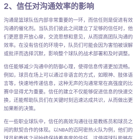
2、信任对沟通效率的影响
沟通是篮球队伍内部非常重要的一环，而信任则是促进有效
沟通的催化剂。当队员们彼此之间建立了足够的信任时，他
们更愿意开放心扉，交流思想和意见，从而提高团队沟通的
效率。在没有信任的环境中，队员们可能会因为害怕被误解
或批评而选择沉默，影响整个球队的战术部署和及时调整。
信任能够减少沟通中的防御心理，使得信息传递更加流畅。
例如，球员在场上可以通过非语言的方式，如眼神、肢体语
言等，快速地传递信息，这种无声的沟通常常在高强度的比
赛中显得尤为重要。信任的建立不仅能够促进信息的快速交
换，还能帮助队员们在关键时刻迅速达成共识，从而做出更
加果断的决策。
在一些职业球队中，信任的高效沟通往往是教练员和球员之
间的默契合作的体现。以NBA的迈阿密热火队为例，他们的
球员和教练之间始终保持着高度的信任，这使得球队能够在