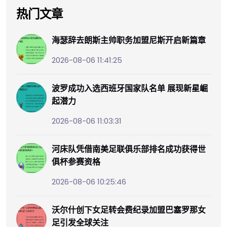
热门文章
海瑟辞去朗斯主帅职务加盟尼斯开启新篇章
2026-08-06 11:41:25
波罗成功入选西班牙国家队名单 展现新星崛
起潜力
2026-08-06 11:03:31
河床队凭借南美足联俱乐部排名成功获得世
俱杯参赛资格
2026-08-06 10:25:46
沃尔什创下女足转会费纪录加盟巴塞罗那女
足引发全球关注