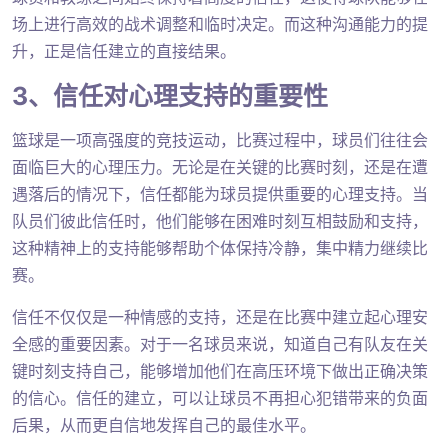
场上进行高效的战术调整和临时决定。而这种沟通能力的提
升，正是信任建立的直接结果。
3、信任对心理支持的重要性
篮球是一项高强度的竞技运动，比赛过程中，球员们往往会
面临巨大的心理压力。无论是在关键的比赛时刻，还是在遭
遇落后的情况下，信任都能为球员提供重要的心理支持。当
队员们彼此信任时，他们能够在困难时刻互相鼓励和支持，
这种精神上的支持能够帮助个体保持冷静，集中精力继续比
赛。
信任不仅仅是一种情感的支持，还是在比赛中建立起心理安
全感的重要因素。对于一名球员来说，知道自己有队友在关
键时刻支持自己，能够增加他们在高压环境下做出正确决策
的信心。信任的建立，可以让球员不再担心犯错带来的负面
后果，从而更自信地发挥自己的最佳水平。