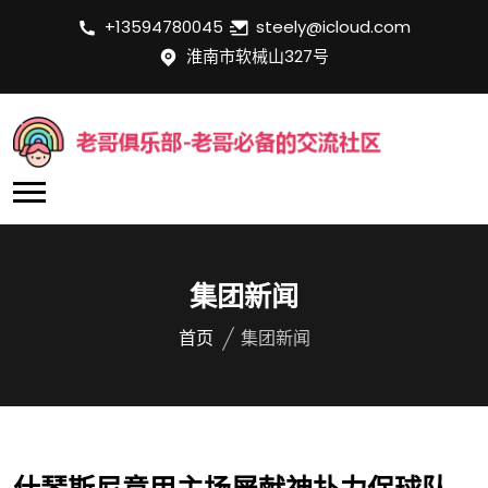
+13594780045
steely@icloud.com
淮南市软械山327号
集团新闻
首页
集团新闻