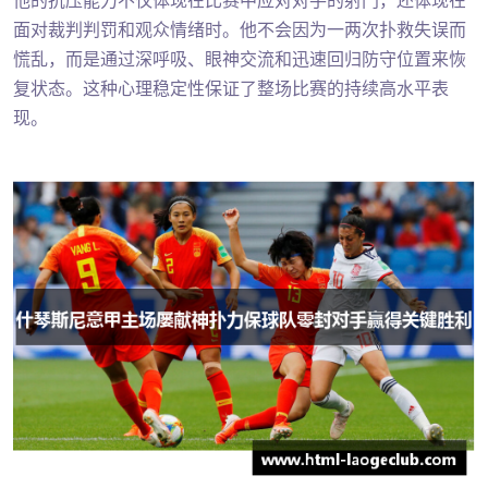
他的抗压能力不仅体现在比赛中应对对手的射门，还体现在
面对裁判判罚和观众情绪时。他不会因为一两次扑救失误而
慌乱，而是通过深呼吸、眼神交流和迅速回归防守位置来恢
复状态。这种心理稳定性保证了整场比赛的持续高水平表
现。