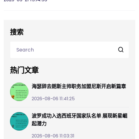
搜索
热门文章
海瑟辞去朗斯主帅职务加盟尼斯开启新篇章
2026-08-06 11:41:25
波罗成功入选西班牙国家队名单 展现新星崛
起潜力
2026-08-06 11:03:31