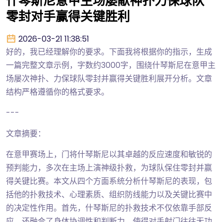
什琴斯尼意甲主场屡献神扑力保球队
零封对手赢得关键胜利
2026-03-21 11:38:51
好的，我已经理解你的要求。下面我将根据你的指示，生成
一篇完整文章示例，字数约3000字，围绕什琴斯尼在意甲主
场屡次神扑、力保球队零封并赢得关键胜利展开分析。文章
结构严格遵循你的格式要求。
---
文章摘要：
在意甲赛场上，门将什琴斯尼以其卓越的反应速度和敏锐的
预判能力，多次在主场上演神级扑救，为球队保住零封并赢
得关键比赛。本文从四个方面系统分析什琴斯尼的表现，包
括他的扑救技术、心理素质、组织防线能力以及关键比赛中
的决定性作用。首先，什琴斯尼的扑救技术不仅依靠手部反
应，还融合了身体协调性和判断力，使得对手射门往往无功