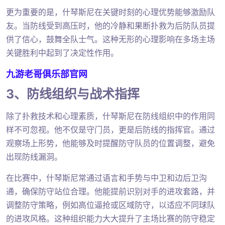
更为重要的是，什琴斯尼在关键时刻的心理优势能够激励队
友。当防线受到高压时，他的冷静和果断扑救为后防队员提
供了信心，鼓舞全队士气。这种无形的心理影响在多场主场
关键胜利中起到了决定性作用。
九游老哥俱乐部官网
3、防线组织与战术指挥
除了扑救技术和心理素质，什琴斯尼在防线组织中的作用同
样不可忽视。他不仅是守门员，更是后防线的指挥官。通过
观察场上形势，他能够及时提醒防守队员的位置调整，避免
出现防线漏洞。
在比赛中，什琴斯尼常通过语言和手势与中卫和边后卫沟
通，确保防守站位合理。他能提前识别对手的进攻套路，并
调整防守策略，例如高位逼抢或区域防守，以适应不同球队
的进攻风格。这种组织能力大大提升了主场比赛的防守稳定