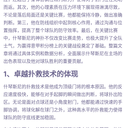
而返。其次，他的心理素质在压力环境下展现得淋漓尽致，
不论是落后局面还是关键比赛，他都能保持冷静，做出准确
判断。第三，他在防线组织中起到核心作用，通过沟通与位
置指挥，提高了整个球队的防守效率。最后，在关键比赛
中，什琴斯尼的神扑不仅改变比赛走势，也极大提升了全队
士气，为赢得意甲积分榜上的关键战役奠定了基础。整篇文
章将通过具体实例和数据分析，全面展示什琴斯尼在主场的
出色表现以及他对球队胜利的重要贡献。
1、卓越扑救技术的体现
什琴斯尼的扑救技术是他成为顶级门将的根本原因。他的反
应速度极快，能够在对手起脚的瞬间做出判断，将球扑出险
区。无论是面对点球还是小角度射门，他都能通过快速的手
脚协调，将球化解在球门之外，这种高水平的扑救能力使得
球队的防守底线更加稳固。