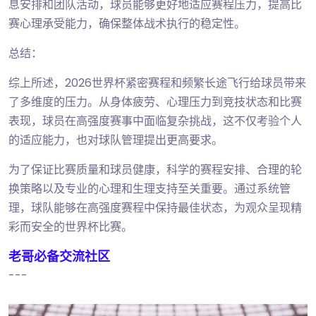
息安排和团队活动，球员能够更好地适应赛程压力，提高比
赛心理承受能力，确保整体战术执行的稳定性。
总结：
综上所述，2026世界杯紧密赛程和频繁长途飞行给球员带来
了多维度的压力。从身体疲劳、心理压力到竞技状态和比赛
表现，球员在高强度赛事中面临复杂挑战，这不仅考验个人
的适应能力，也对球队管理提出更高要求。
为了保证比赛质量和球员健康，科学的赛程安排、合理的轮
换策略以及专业的心理和生理支持至关重要。通过系统管
理，球队能够在高强度赛程中保持最佳状态，为观众呈现精
彩而安全的世界杯比赛。
老哥必备交流社区
---