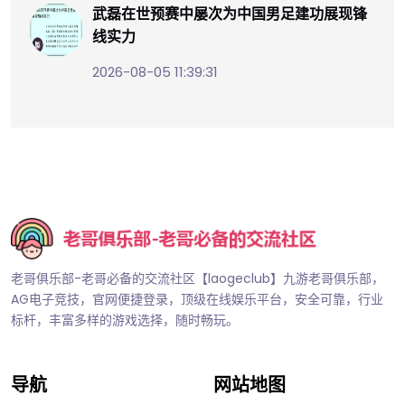
武磊在世预赛中屡次为中国男足建功展现锋
线实力
2026-08-05 11:39:31
老哥俱乐部-老哥必备的交流社区【laogeclub】九游老哥俱乐部，
AG电子竞技，官网便捷登录，顶级在线娱乐平台，安全可靠，行业
标杆，丰富多样的游戏选择，随时畅玩。
导航
网站地图