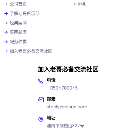
公司首页
XML
了解老哥俱乐部
经典案例
集团新闻
服务种类
加入老哥必备交流社区
加入老哥必备交流社区
电话:
+13594780045
邮箱:
steely@icloud.com
地址:
淮南市软械山327号