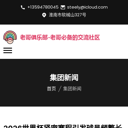
+13594780045
steely@icloud.com
淮南市软械山327号
集团新闻
首页
集团新闻