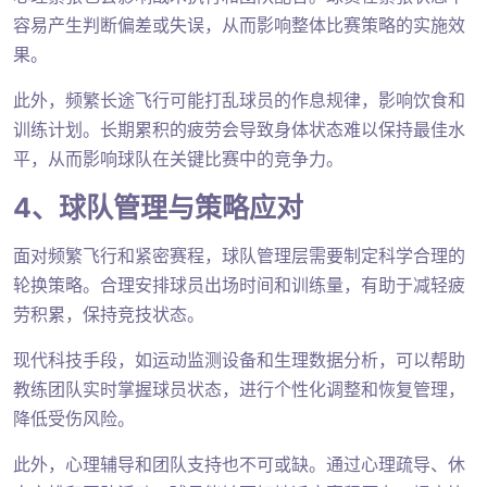
容易产生判断偏差或失误，从而影响整体比赛策略的实施效
果。
此外，频繁长途飞行可能打乱球员的作息规律，影响饮食和
训练计划。长期累积的疲劳会导致身体状态难以保持最佳水
平，从而影响球队在关键比赛中的竞争力。
4、球队管理与策略应对
面对频繁飞行和紧密赛程，球队管理层需要制定科学合理的
轮换策略。合理安排球员出场时间和训练量，有助于减轻疲
劳积累，保持竞技状态。
现代科技手段，如运动监测设备和生理数据分析，可以帮助
教练团队实时掌握球员状态，进行个性化调整和恢复管理，
降低受伤风险。
此外，心理辅导和团队支持也不可或缺。通过心理疏导、休