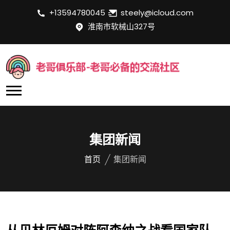
+13594780045
steely@icloud.com
淮南市软械山327号
集团新闻
首页
集团新闻