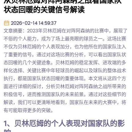
从贝林厄姆对阵阿森纳之战看国家队
状态回暖的关键信号解读
2026-02-14 14:59:37
文章摘要：2023年贝林厄姆在对阵阿森纳的比赛中，展现了
不俗的个人能力，成为了场上最亮眼的球员之一。这场比赛
不仅为贝林厄姆的个人表现加分，也为他所在的国家队注入
了重要的信号。通过对这场比赛的分析，可以看出国家队状
态回暖的几个关键迹象。贝林厄姆的稳定发挥、进攻端的多
样化选择、关键比赛中年轻球员的崛起以及球队的整体战术
执行，都是国家队状态回暖的重要体现。本文将从这四个方
面进行详细的探讨，分析贝林厄姆对阵阿森纳之战所带来的
积极信号，进而推测国家队的未来前景。通过对这些细节的
解读，我们可以更清晰地看到，国家队在未来的大赛中，将
有可能取得更多的突破。
1、贝林厄姆的个人表现对国家队的影