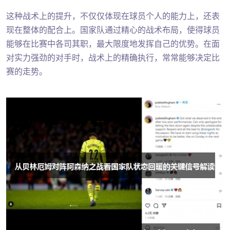
这种战术上的提升，不仅仅体现在球员个人的能力上，还表
现在整体的配合上。国家队通过精心的战术布局，使得球员
能够在比赛中各司其职，最大限度地发挥自己的优势。在面
对实力强劲的对手时，战术上的精确执行，常常能够决定比
赛的走势。