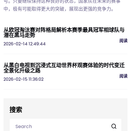
号。只要继续保持这种良好的状态，国家队在未来的赛事
中，极有可能取得更大的突破，展现出更强的竞争力。
从欧冠淘汰赛对阵格局解析本赛季最具冠军相球队与
潜在黑马走势
阅读
2026-02-14 12:49:44
从黑白电视到沉浸式互动世界杯观赛体验的时代变迁
全景化升级之路
阅读
2026-02-15 11:36:02
搜索