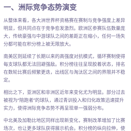
一、洲际竞争态势演变
从整体来看，各大洲世界杯资格赛在赛制与竞争强度上差异
明显，但共同点在于竞争愈发激烈。欧洲区参赛队伍数量庞
大，传统豪强与中游球队之间的差距正在缩小，任何一场失
分都可能在积分榜上被无限放大。
南美区则延续了长期以来的高强度对抗模式，循环赛制使得
每支球队都无法回避强敌。积分榜往往呈现胶着状态，排名
在数轮比赛后频繁更迭，出线区与淘汰区之间的界限并不稳
定。
相比之下，亚洲区和非洲区近年来变化尤为明显。部分过去
被视为“陪跑者”的球队，通过青训投入和归化政策迅速提升
实力，使得洲际竞争态势不再呈现单一强弱分布。
中北美及加勒比地区同样出现新变化，赛制改革增加了比赛
场次，也让更多球队获得展示机会。积分榜的纵向拉伸，使