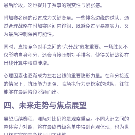
最后阶段，这也提升了赛事的观赏性与紧张感。
附加赛名额的设置成为关键变量。一些排名边缘的球队，通
过合理战略在附加赛区间内徘徊，既避免过早暴露实力，又
为最后冲刺保留可能性。
同时，直接竞争对手之间的“六分战”愈发重要。一场胜负不
仅影响自身积分，还会直接压制对手排名，使得关键战役在
出线计算中权重陡增。
心理因素也逐渐成为左右出线的重要隐形力量。在积分接近
的情况下，抗压能力更强、临场执行力更稳定的球队，往往
能够在最后阶段脱颖而出。
四、未来走势与焦点展望
展望后续赛程，洲际对比仍将是观察重点。不同大洲之间的
整体实力对照，将在最终晋级名单中得到直观体现，也为世