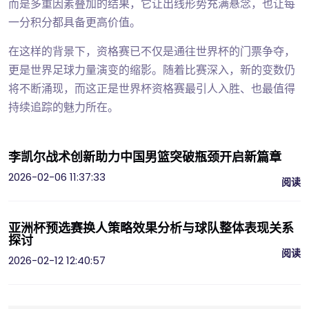
而是多重因素叠加的结果，它让出线形势充满悬念，也让每
一分积分都具备更高价值。
在这样的背景下，资格赛已不仅是通往世界杯的门票争夺，
更是世界足球力量演变的缩影。随着比赛深入，新的变数仍
将不断涌现，而这正是世界杯资格赛最引人入胜、也最值得
持续追踪的魅力所在。
李凯尔战术创新助力中国男篮突破瓶颈开启新篇章
2026-02-06 11:37:33
阅读
亚洲杯预选赛换人策略效果分析与球队整体表现关系
探讨
阅读
2026-02-12 12:40:57