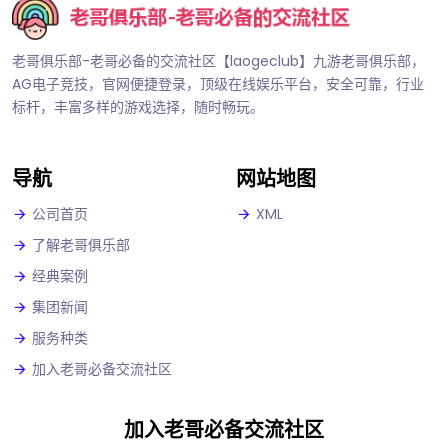
老哥俱乐部-老哥必备的交流社区【laogeclub】九游老哥俱乐部，
AG电子竞技，官网便捷登录，顶级在线娱乐平台，安全可靠，行业
标杆，丰富多样的游戏选择，随时畅玩。
导航
网站地图
公司首页
XML
了解老哥俱乐部
经典案例
集团新闻
服务种类
加入老哥必备交流社区
加入老哥必备交流社区