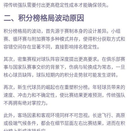
得传统强队需要付出更高稳定性成本才能确保领先。
二、积分榜格局波动原因
积分榜格局的波动，首先源于赛制本身的设计差异。小组
赛、循环赛与附加赛等多种模式并存，使得积分获取方式和
容错空间存在显著不同，直接影响排名稳定性。
其次，密集赛程对球队阵容深度提出更高要求。在俱乐部赛
事与国家队赛事交织的背景下，伤病与轮换成为常态，一旦
核心球员缺阵，球队短期内的积分走势就可能发生逆转。
再次，新生代球员的崛起也在重塑积分榜。年轻球员带来的
速度、冲击力和不确定性，使比赛结果更难预测，传统强队
不再拥有绝对掌控力。
此外，客场因素和客观环境同样不可忽视。长途飞行、高原
或极端气候条件，都会在细节层面左右比赛结果，进而在积