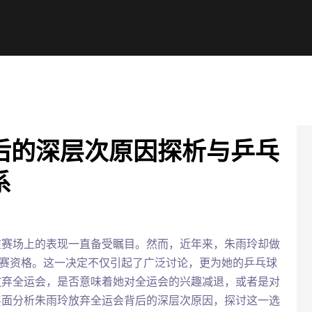
后的深层次原因探析与乒乓
系
在赛场上的表现一直备受瞩目。然而，近年来，朱雨玲却做
参赛资格。这一决定不仅引起了广泛讨论，更为她的乒乓球
放弃全运会，是否意味着她对全运会的兴趣减退，或者是对
层面分析朱雨玲放弃全运会背后的深层次原因，探讨这一选