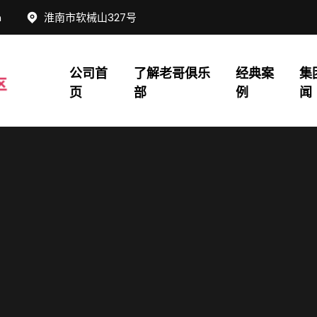
m
淮南市软械山327号
公司首
了解老哥俱乐
经典案
集
页
部
例
闻