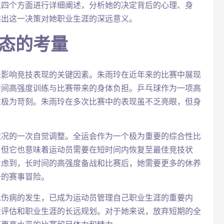
从四个方面进行详细阐述，分析她的决定背后的心理、身
结出这一决策对她职业生涯的深远意义。
状态的考量
是影响竞技表现的关键因素。朱雨玲在近年来的比赛中展现
时间高强度训练与比赛带来的身体负担。乒乓球作为一项高
求极为苛刻。朱雨玲在多次比赛中的表现虽不乏亮眼，但身
状况的一次自觉调整。全运会作为一个极为重要的综合性比
，但它也意味着运动员需要在短时间内恢复至最佳竞技状
考虑到，长时间的高强度备战和比赛后，她需要更多的休养
一的赛事冒险。
免伤病的发生，已成为运动员管理自己职业生涯的重要内
性评估和职业生涯的长远规划。对于她来说，放弃短期的全