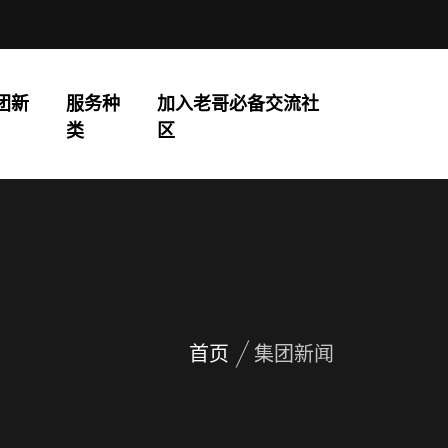
团新
服务种
加入老哥必备交流社
类
区
首页
集团新闻