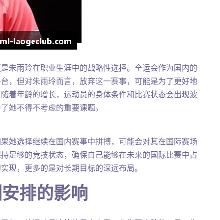
更是朱雨玲在职业生涯中的战略性选择。全运会作为国内的
平台，但对朱雨玲而言，放弃这一赛事，可能是为了更好地
。随着年龄的增长，运动员的身体条件和比赛状态会出现波
为了她不得不考虑的重要课题。
如果她选择继续在国内赛事中拼搏，可能会对其在国际赛场
保持足够的竞技状态，确保自己能够在未来的国际比赛中占
的实现，更多的是对长期目标的深远布局。
训安排的影响