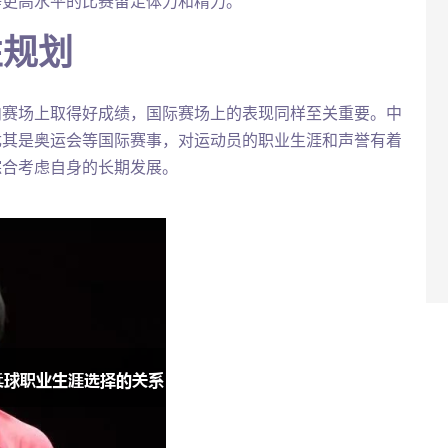
等更高水平的比赛留足体力和精力。
性规划
内赛场上取得好成绩，国际赛场上的表现同样至关重要。中
尤其是奥运会等国际赛事，对运动员的职业生涯和声誉有着
综合考虑自身的长期发展。