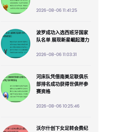
2026-08-06 11:41:25
波罗成功入选西班牙国家
队名单 展现新星崛起潜力
2026-08-06 11:03:31
河床队凭借南美足联俱乐
部排名成功获得世俱杯参
赛资格
2026-08-06 10:25:46
沃尔什创下女足转会费纪