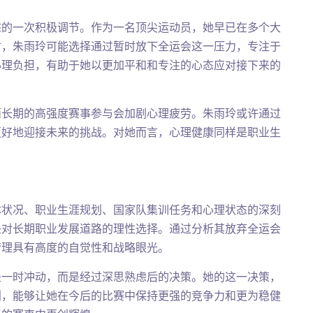
态的一次积极调节。作为一名顶尖运动员，她早已在多个大
时，朱雨玲可能选择通过暂时放下全运会这一压力，专注于
心理负担，有助于她以更加平和和专注的心态应对接下来的
而长期的高强度赛事参与会加剧心理疲劳。朱雨玲或许通过
更好地迎接未来的挑战。对她而言，心理健康同样是职业生
体状况、职业生涯规划、国家队集训任务和心理状态的深刻
是对长期职业发展道路的理性选择。通过分析其放弃全运会
管理具有高度的自觉性和战略眼光。
是一时冲动，而是经过深思熟虑后的决策。她的这一决策，
划，能够让她在今后的比赛中保持更强的竞争力和更为稳健