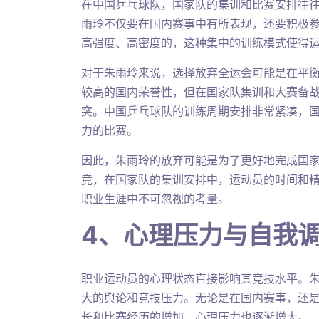
在中国乒乓球队，国家队的集训和比赛安排往
雨玲不仅要在国内赛事中有所表现，还要积极
高强度、高密度的，这种集中的训练模式使得
对于朱雨玲来说，选择放弃全运会可能是在平
较高的国内荣誉性，但在国家队集训和大赛备
突。中国乒乓球队的训练周期安排非常紧凑，
力的比赛。
因此，朱雨玲的放弃可能是为了更好地完成国
竟，在国家队的集训安排中，运动员的时间和
职业生涯中不可忽视的考量。
4、心理压力与自我
职业运动员的心理状态直接影响其竞技水平。
大的舆论和竞技压力。无论是在国内赛事，还
长和比赛经历的增加，心理压力也逐渐增大。