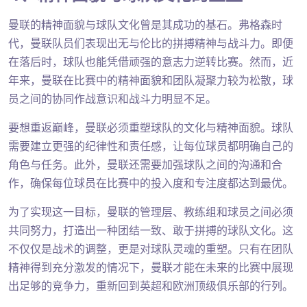
曼联的精神面貌与球队文化曾是其成功的基石。弗格森时
代，曼联队员们表现出无与伦比的拼搏精神与战斗力。即便
在落后时，球队也能凭借顽强的意志力逆转比赛。然而，近
年来，曼联在比赛中的精神面貌和团队凝聚力较为松散，球
员之间的协同作战意识和战斗力明显不足。
要想重返巅峰，曼联必须重塑球队的文化与精神面貌。球队
需要建立更强的纪律性和责任感，让每位球员都明确自己的
角色与任务。此外，曼联还需要加强球队之间的沟通和合
作，确保每位球员在比赛中的投入度和专注度都达到最优。
为了实现这一目标，曼联的管理层、教练组和球员之间必须
共同努力，打造出一种团结一致、敢于拼搏的球队文化。这
不仅仅是战术的调整，更是对球队灵魂的重塑。只有在团队
精神得到充分激发的情况下，曼联才能在未来的比赛中展现
出足够的竞争力，重新回到英超和欧洲顶级俱乐部的行列。