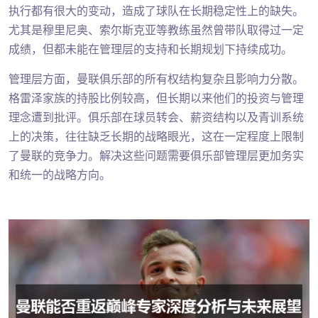
执行都有很大的变动，造成了球队在长期稳定性上的缺失。
尤其是穆里尼奥、索尔斯克亚等教练虽然曾带队取得过一定
成绩，但都未能在管理层的支持和长期规划下持续成功。
管理层方面，曼联俱乐部的所有权结构复杂且影响力分散。
格雷泽家族的持股比例较高，但长期以来他们的投资与管理
理念遭到批评。俱乐部在球员转会、薪资结构以及青训系统
上的决策，往往缺乏长期的战略眼光，这在一定程度上限制
了曼联的竞争力。解决这些问题需要俱乐部管理层更加务实
和统一的战略方向。