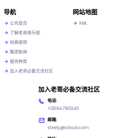
导航
网站地图
公司首页
XML
了解老哥俱乐部
经典案例
集团新闻
服务种类
加入老哥必备交流社区
加入老哥必备交流社区
电话:
+13594780045
邮箱:
steely@icloud.com