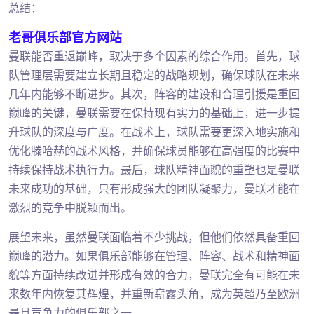
总结：
老哥俱乐部官方网站
曼联能否重返巅峰，取决于多个因素的综合作用。首先，球
队管理层需要建立长期且稳定的战略规划，确保球队在未来
几年内能够不断进步。其次，阵容的建设和合理引援是重回
巅峰的关键，曼联需要在保持现有实力的基础上，进一步提
升球队的深度与广度。在战术上，球队需要更深入地实施和
优化滕哈赫的战术风格，并确保球员能够在高强度的比赛中
持续保持战术执行力。最后，球队精神面貌的重塑也是曼联
未来成功的基础，只有形成强大的团队凝聚力，曼联才能在
激烈的竞争中脱颖而出。
展望未来，虽然曼联面临着不少挑战，但他们依然具备重回
巅峰的潜力。如果俱乐部能够在管理、阵容、战术和精神面
貌等方面持续改进并形成有效的合力，曼联完全有可能在未
来数年内恢复其辉煌，并重新崭露头角，成为英超乃至欧洲
最具竞争力的俱乐部之一。