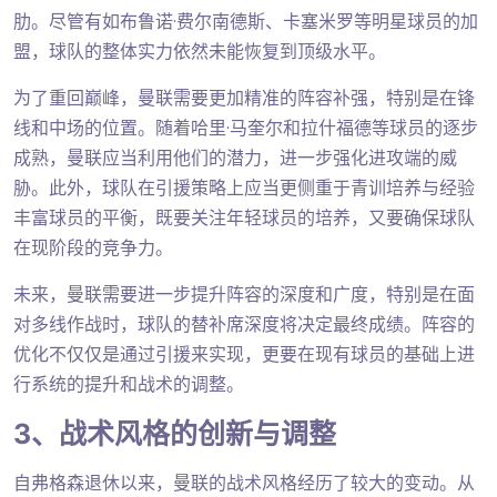
肋。尽管有如布鲁诺·费尔南德斯、卡塞米罗等明星球员的加
盟，球队的整体实力依然未能恢复到顶级水平。
为了重回巅峰，曼联需要更加精准的阵容补强，特别是在锋
线和中场的位置。随着哈里·马奎尔和拉什福德等球员的逐步
成熟，曼联应当利用他们的潜力，进一步强化进攻端的威
胁。此外，球队在引援策略上应当更侧重于青训培养与经验
丰富球员的平衡，既要关注年轻球员的培养，又要确保球队
在现阶段的竞争力。
未来，曼联需要进一步提升阵容的深度和广度，特别是在面
对多线作战时，球队的替补席深度将决定最终成绩。阵容的
优化不仅仅是通过引援来实现，更要在现有球员的基础上进
行系统的提升和战术的调整。
3、战术风格的创新与调整
自弗格森退休以来，曼联的战术风格经历了较大的变动。从