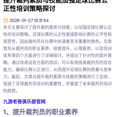
提升裁判素质与技能加强足球比赛公
正性培训策略探讨
2026-01-27 10:31:54
本文主要探讨了提升裁判素质与技能，以加强足球比赛公正
性的培训策略。足球比赛的公正性直接影响比赛的公平性和
观赏性，因此裁判员在比赛中扮演着至关重要的角色。文章
首先从裁判员的职业素养、技能提升、心理素质、以及培训
体系等四个方面进行了详细探讨，并提出了针对性的提升策
略。通过改进这些方面的培训，可以有效提高裁判员的综合
能力，确保比赛公正进行，从而提升足球比赛的质量与竞争
力。最后，文章对提升裁判素质与技能的策略进行了总结，
强调了足球裁判员培训的重要性，并展望了未来裁判员培训
的趋势。
九游老哥俱乐部官网
1、提升裁判员的职业素养