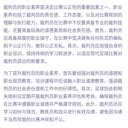
裁判员的职业素养是决定比赛公正性的重要因素之一。职业
素养包括了裁判员的责任感、工作态度、以及对比赛规则的
理解与执行能力。裁判员在比赛中不仅要具备专业的裁判技
能，还要具备较高的道德素质和社会责任感。首先，裁判员
应具备高度的职业操守，在比赛中坚决避免任何形式的偏私
和不公正行为，做到公正无私。其次，裁判员应加强自身的
职业培训，保持持续的学习和进步，以适应现代足球比赛对
裁判员提出的新要求。
为了提升裁判员的职业素养，首先要加强对裁判员的道德和
职业规范教育。培训课程中应该融入职业道德教育，强调裁
判员的社会责任感和工作中的纪律性。其次，足球协会和相
关组织应定期开展裁判员职业素养评估和考核，确保裁判员
在比赛中遵循职业道德并严格遵守规则。此外，裁判员还应
学习如何与球员、教练员和观众进行有效沟通，避免因沟通
不当而导致的比赛冲突和不公。