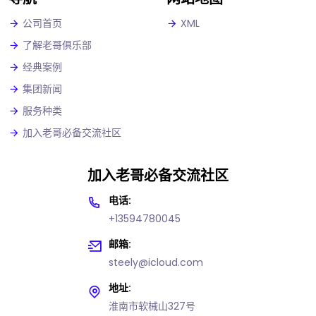
公司首页
XML
了解老哥俱乐部
经典案例
集团新闻
服务种类
加入老哥必备交流社区
加入老哥必备交流社区
电话:
+13594780045
邮箱:
steely@icloud.com
地址:
淮南市软械山327号