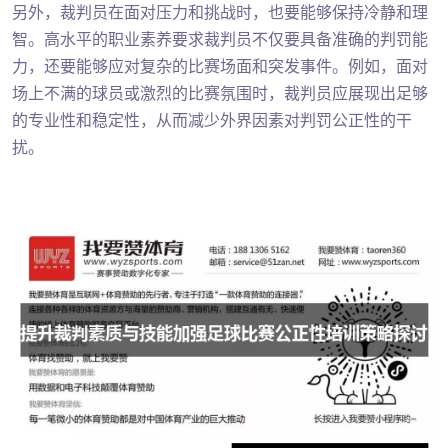
另外，裁判员在面对压力和挑战时，也要能够保持冷静和理
智。高水平的职业素养要求裁判员不仅要具备准确的判罚能
力，还要能够应对复杂的比赛场面和突发事件。例如，面对
场上不满的球员或激烈的比赛氛围时，裁判员应展现出足够
的专业性和稳定性，从而减少外界因素对判罚公正性的干
扰。