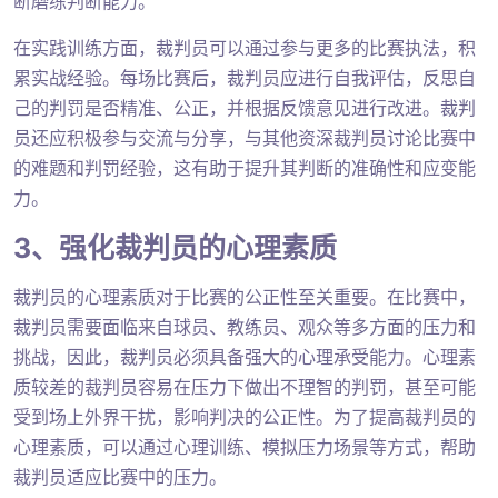
断磨练判断能力。
在实践训练方面，裁判员可以通过参与更多的比赛执法，积
累实战经验。每场比赛后，裁判员应进行自我评估，反思自
己的判罚是否精准、公正，并根据反馈意见进行改进。裁判
员还应积极参与交流与分享，与其他资深裁判员讨论比赛中
的难题和判罚经验，这有助于提升其判断的准确性和应变能
力。
3、强化裁判员的心理素质
裁判员的心理素质对于比赛的公正性至关重要。在比赛中，
裁判员需要面临来自球员、教练员、观众等多方面的压力和
挑战，因此，裁判员必须具备强大的心理承受能力。心理素
质较差的裁判员容易在压力下做出不理智的判罚，甚至可能
受到场上外界干扰，影响判决的公正性。为了提高裁判员的
心理素质，可以通过心理训练、模拟压力场景等方式，帮助
裁判员适应比赛中的压力。