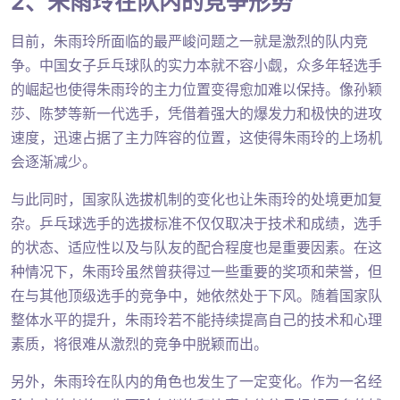
2、朱雨玲在队内的竞争形势
目前，朱雨玲所面临的最严峻问题之一就是激烈的队内竞
争。中国女子乒乓球队的实力本就不容小觑，众多年轻选手
的崛起也使得朱雨玲的主力位置变得愈加难以保持。像孙颖
莎、陈梦等新一代选手，凭借着强大的爆发力和极快的进攻
速度，迅速占据了主力阵容的位置，这使得朱雨玲的上场机
会逐渐减少。
与此同时，国家队选拔机制的变化也让朱雨玲的处境更加复
杂。乒乓球选手的选拔标准不仅仅取决于技术和成绩，选手
的状态、适应性以及与队友的配合程度也是重要因素。在这
种情况下，朱雨玲虽然曾获得过一些重要的奖项和荣誉，但
在与其他顶级选手的竞争中，她依然处于下风。随着国家队
整体水平的提升，朱雨玲若不能持续提高自己的技术和心理
素质，将很难从激烈的竞争中脱颖而出。
另外，朱雨玲在队内的角色也发生了一定变化。作为一名经