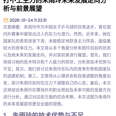
打不上主力的朱雨玲未来发展走向分
析与前景展望
2026-01-24 11:33:31
文章摘要：朱雨玲作为中国女子乒乓球的优秀选手，曾在国
内外赛事中展现出过人的实力与潜力。然而，近年来，她在
国家队的表现逐渐下滑，未能稳定地跻身主力阵容，面临着
较大的竞争压力。本文将从多个角度分析朱雨玲目前的状态
以及她未来的发展走向，并对其前景进行展望。首先，我们
将探讨她的技术特点和个人能力的现状，分析其技术优势与
不足；其次，我们将讨论朱雨玲在队内的竞争形势和国家队
的选拔机制；第三，文章将从心理状态和自我调整的角度出
发，探讨朱雨玲如何在压力下调整自己的心态；最后，本文
还将结合朱雨玲在赛场外的职业规划及未来可能的发展方向
进行分析。通过对这些方面的综合考察，本文试图为朱雨玲
的未来发展提供更加全面的视角。
1、朱雨玲的技术优势与不足