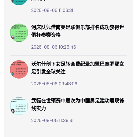
2026-08-06 11:03:31
河床队凭借南美足联俱乐部排名成功获得世
俱杯参赛资格
2026-08-06 10:25:46
沃尔什创下女足转会费纪录加盟巴塞罗那女
足引发全球关注
2026-08-06 09:48:06
武磊在世预赛中屡次为中国男足建功展现锋
线实力
2026-08-05 11:39:31