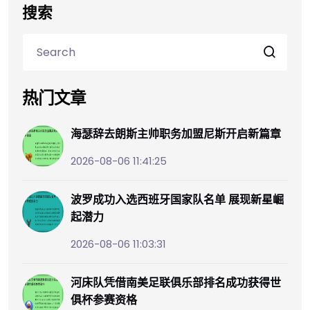
搜索
热门文章
海瑟辞去朗斯主帅职务加盟尼斯开启新篇章
2026-08-06 11:41:25
波罗成功入选西班牙国家队名单 展现新星崛
起潜力
2026-08-06 11:03:31
河床队凭借南美足联俱乐部排名成功获得世
俱杯参赛资格