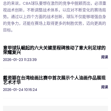
总的来说，CBA球队要想在激烈的竞争中脱颖而出，必须重
视战术创新，不断调整战术体系，以应对不断变化的赛场局
势。通过以上四个方面的战术创新，球队不仅能够增强自身
的竞争力，还能在赛场上取得更多的制胜优势，迈向更高的
目标。
意甲球队崛起的六大关键里程碑推动了意大利足球的
荣耀复兴
阅读
2026-01-23 11:23:39
戴资颖在台湾绘画比赛中首次展示个人油画作品展现
艺术才华
阅读
2026-01-24 10:16:24