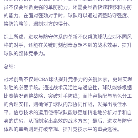
员不仅要具备更强的单防能力，还需要具备快速转移和协防
的能力。在面对强劲对手时，球队可以通过调整防守强度、
换防策略等，遏制对方的得分。
综上所述，进攻与防守体系的革新不仅帮助球队应对不同风
格的对手，还能在关键时刻创造意想不到的战术效果，提升
球队的整体竞争力。
总结：
战术创新不仅是CBA球队提升竞争力的关键因素，更是实现
制胜的必要手段。通过战术灵活性与适应性，球队能够根据
比赛情况调整战略，突破对手防线；而阵容搭配与角色分工
的合理安排，则确保了球队内部协同作战，发挥出最佳水
平。信息技术的运用使得球队能够更加精准地分析对手和自
身的优劣，从而制定出高效的战术方案；最后，进攻与防守
体系的革新则是打破常规、提升竞技水平的重要途径。