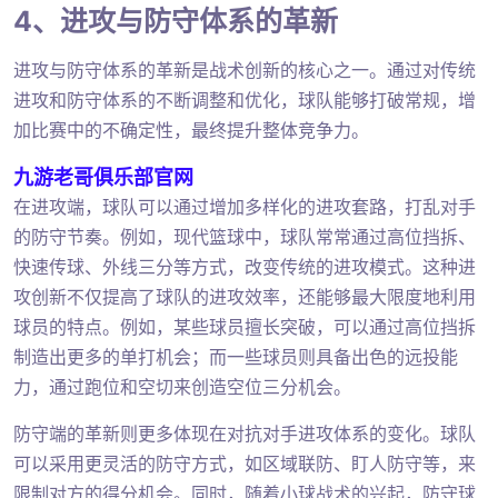
4、进攻与防守体系的革新
进攻与防守体系的革新是战术创新的核心之一。通过对传统
进攻和防守体系的不断调整和优化，球队能够打破常规，增
加比赛中的不确定性，最终提升整体竞争力。
九游老哥俱乐部官网
在进攻端，球队可以通过增加多样化的进攻套路，打乱对手
的防守节奏。例如，现代篮球中，球队常常通过高位挡拆、
快速传球、外线三分等方式，改变传统的进攻模式。这种进
攻创新不仅提高了球队的进攻效率，还能够最大限度地利用
球员的特点。例如，某些球员擅长突破，可以通过高位挡拆
制造出更多的单打机会；而一些球员则具备出色的远投能
力，通过跑位和空切来创造空位三分机会。
防守端的革新则更多体现在对抗对手进攻体系的变化。球队
可以采用更灵活的防守方式，如区域联防、盯人防守等，来
限制对方的得分机会。同时，随着小球战术的兴起，防守球