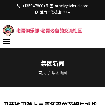
+13594780045
steely@icloud.com
淮南市软械山327号
集团新闻
首页
集团新闻