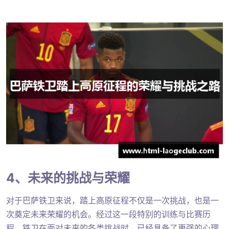
4、未来的挑战与荣耀
对于巴萨铁卫来说，踏上高原征程不仅是一次挑战，也是一
次奠定未来荣耀的机会。经过这一段特别的训练与比赛历
程，铁卫在面对未来的各类挑战时，已经具备了更强的心理