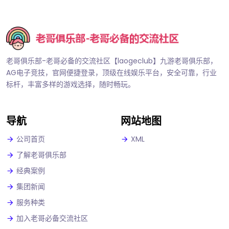
老哥俱乐部-老哥必备的交流社区【laogeclub】九游老哥俱乐部，
AG电子竞技，官网便捷登录，顶级在线娱乐平台，安全可靠，行业
标杆，丰富多样的游戏选择，随时畅玩。
导航
网站地图
公司首页
XML
了解老哥俱乐部
经典案例
集团新闻
服务种类
加入老哥必备交流社区