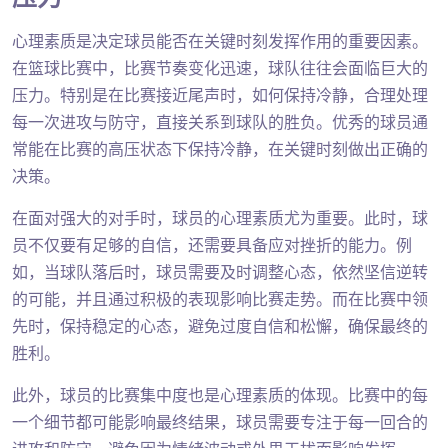
心理素质是决定球员能否在关键时刻发挥作用的重要因素。
在篮球比赛中，比赛节奏变化迅速，球队往往会面临巨大的
压力。特别是在比赛接近尾声时，如何保持冷静，合理处理
每一次进攻与防守，直接关系到球队的胜负。优秀的球员通
常能在比赛的高压状态下保持冷静，在关键时刻做出正确的
决策。
在面对强大的对手时，球员的心理素质尤为重要。此时，球
员不仅要有足够的自信，还需要具备应对挫折的能力。例
如，当球队落后时，球员需要及时调整心态，依然坚信逆转
的可能，并且通过积极的表现影响比赛走势。而在比赛中领
先时，保持稳定的心态，避免过度自信和松懈，确保最终的
胜利。
此外，球员的比赛集中度也是心理素质的体现。比赛中的每
一个细节都可能影响最终结果，球员需要专注于每一回合的