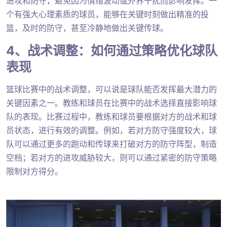
进攻和防守，避免因为情绪波动或外界干扰而影响发挥。一
个有强大心理素质的球员，能够在关键时刻做出精准的投
篮，及时的防守，甚至冷静地做出关键传球。
4、战术调整：如何通过策略优化球队
表现
篮球比赛中的战术调整，可以说是球队能否发挥最大潜力的
关键因素之一。教练和球员在比赛中的战术选择直接影响球
队的表现。比赛过程中，教练和球员要根据对方的战术和球
员状态，进行有效的调整。例如，若对方防守强度较大，球
队可以通过更多的跑动和传球来打破对方的防守阵型，制造
空档；若对方的进攻威胁较大，则可以通过紧密的防守策略
限制对方得分。