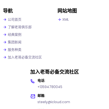
导航
网站地图
公司首页
XML
了解老哥俱乐部
经典案例
集团新闻
服务种类
加入老哥必备交流社区
加入老哥必备交流社区
电话:
+13594780045
邮箱:
steely@icloud.com