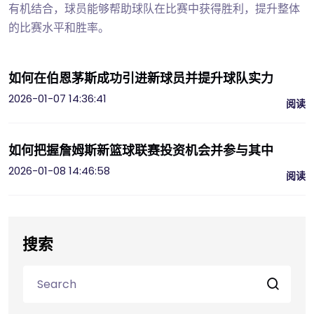
有机结合，球员能够帮助球队在比赛中获得胜利，提升整体
的比赛水平和胜率。
如何在伯恩茅斯成功引进新球员并提升球队实力
2026-01-07 14:36:41
阅读
如何把握詹姆斯新篮球联赛投资机会并参与其中
2026-01-08 14:46:58
阅读
搜索