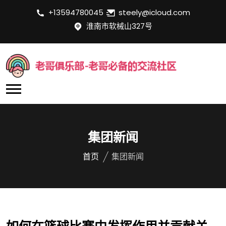
+13594780045
steely@icloud.com
淮南市软械山327号
集团新闻
首页
集团新闻