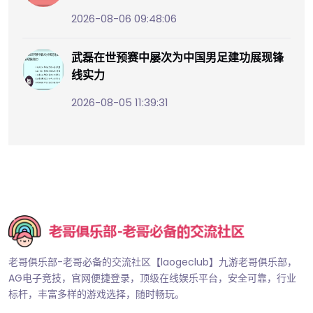
2026-08-06 09:48:06
武磊在世预赛中屡次为中国男足建功展现锋
线实力
2026-08-05 11:39:31
老哥俱乐部-老哥必备的交流社区【laogeclub】九游老哥俱乐部，
AG电子竞技，官网便捷登录，顶级在线娱乐平台，安全可靠，行业
标杆，丰富多样的游戏选择，随时畅玩。