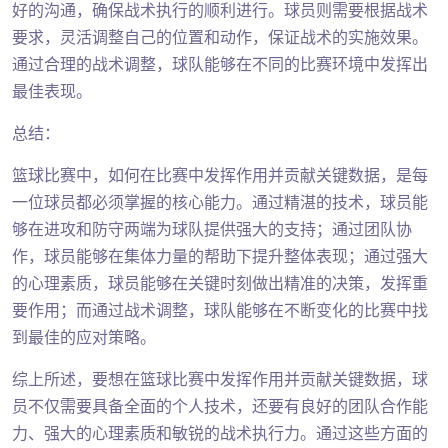
好的沟通，确保战术执行的顺利进行。球员则需要根据战术
要求，灵活调整自己的位置和动作，保证战术的实施效果。
通过合理的战术调整，球队能够在不同的比赛环境中发挥出
最佳表现。
总结：
篮球比赛中，如何在比赛中发挥作用并贡献关键数据，是每
一位球员都必须掌握的核心能力。通过精湛的技术，球员能
够在进攻和防守两端为球队提供强大的支持；通过团队协
作，球员能够在集体力量的帮助下提升整体表现；通过强大
的心理素质，球员能够在关键时刻做出精准的决策，发挥重
要作用；而通过战术调整，球队能够在不断变化的比赛中找
到最佳的应对策略。
综上所述，要想在篮球比赛中发挥作用并贡献关键数据，球
员不仅需要具备全面的个人技术，还要有良好的团队合作能
力、强大的心理素质和敏锐的战术执行力。通过这些方面的