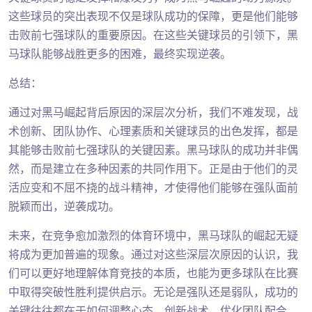
这些球员的突出表现不仅是球队成功的保障，更是他们能够
击败前七强球队的重要原因。在这些关键球员的引领下，黑
马球队能够战胜更多的困难，最终实现逆袭。
总结：
通过对黑马崛起背后原因的深层次分析，我们不难发现，战
术创新、团队协作、心理素质和关键球员的出色发挥，都是
其能够击败前七强球队的关键因素。黑马球队的成功并非偶
然，而是建立在多种因素的共同作用下。正是由于他们的灵
活应变和不屈不挠的战斗精神，才使得他们能够在强队面前
脱颖而出，逆袭成功。
未来，在竞争愈加激烈的体育环境中，黑马球队的崛起无疑
将成为更加普遍的现象。通过对这些深层次原因的认识，我
们可以更好地理解体育竞技的本质，也能为更多球队在比赛
中取得突破性胜利提供启示。无论是强队还是弱队，成功的
关键往往都在于如何调整心态，创新战术，优化团队配合，