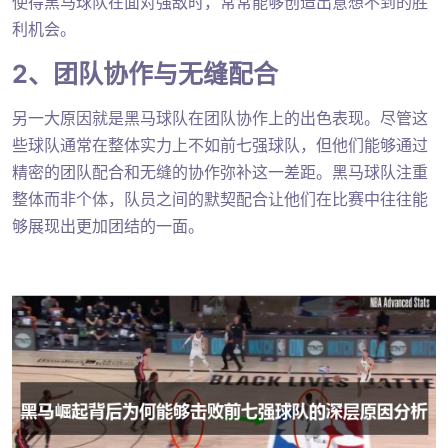
使得黑马球队在面对强敌时，常常能够创造出意想不到的胜
利机会。
2、团队协作与无缝配合
另一大原因就是黑马球队在团队协作上的出色表现。尽管这
些球队通常在整体实力上不如前七强球队，但他们能够通过
精密的团队配合和无缝的协作弥补这一差距。黑马球队注重
整体而非个体，队员之间的默契配合让他们在比赛中往往能
够展现出更加团结的一面。