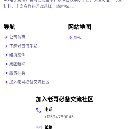
标杆，丰富多样的游戏选择，随时畅玩。
导航
网站地图
公司首页
XML
了解老哥俱乐部
经典案例
集团新闻
服务种类
加入老哥必备交流社区
加入老哥必备交流社区
电话:
+13594780045
邮箱: