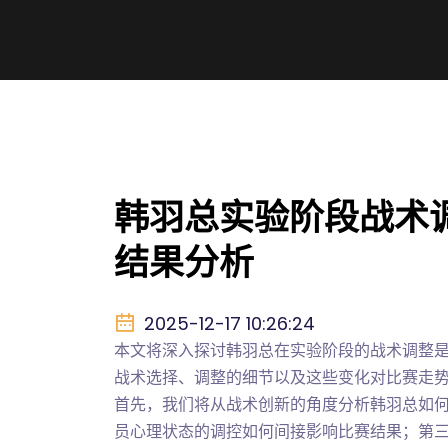
韩羽总实验阶段战术
结果分析
2025-12-17 10:26:24
本文将深入探讨韩羽总在实验阶段的战术调整
战术选择、调整的细节以及这些变化对比赛走
首先，我们将从战术创新的角度分析韩羽总如
员心理状态的调控如何间接影响比赛结果；第