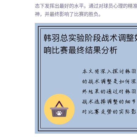
态下发挥出最好的水平。通过对球员心理的精
神，并最终影响了比赛的胜负。