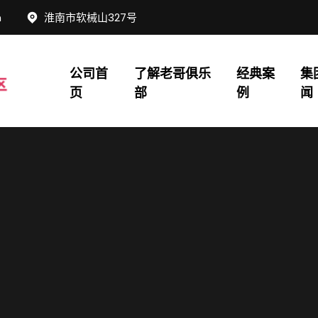
m
淮南市软械山327号
公司首
了解老哥俱乐
经典案
集
页
部
例
闻