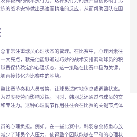
上发挥极高的战术执行力。这种执行力的提升直接影响了比
教练的战术安排做出迅速而精准的反应，从而帮助团队在困
态
羽总非常注重球员心理状态的管理。在比赛中，心理因素往
的一大亮点，就是他能够通过巧妙的战术安排调动球员的积
助球员保持稳定的心理状态。这一策略在比赛中极为关键，
能够直接转化为比赛中的胜势。
调整比赛节奏和人员替换，让球员适时地休息或调整状态。
因为过度疲劳而影响发挥。同时，韩羽总还通过与球员的交
志和专注力。这种心理调节作用往往会在比赛的关键节点体
球员的心理负担。例如，在一些比赛中，韩羽总会将重心放
略减少了球员个人压力，使得整个团队能够在平和的心理状