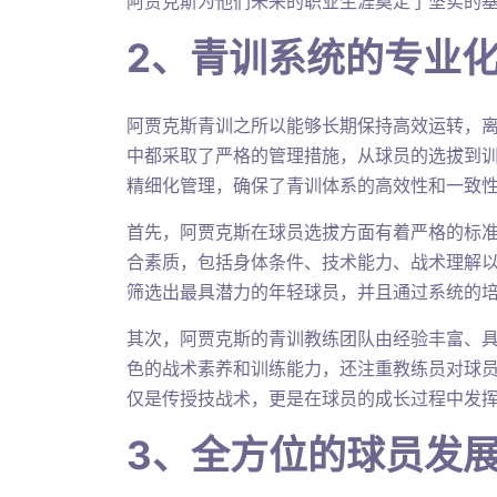
阿贾克斯为他们未来的职业生涯奠定了坚实的
2、青训系统的专业
阿贾克斯青训之所以能够长期保持高效运转，
中都采取了严格的管理措施，从球员的选拔到
精细化管理，确保了青训体系的高效性和一致
首先，阿贾克斯在球员选拔方面有着严格的标
合素质，包括身体条件、技术能力、战术理解
筛选出最具潜力的年轻球员，并且通过系统的
其次，阿贾克斯的青训教练团队由经验丰富、
色的战术素养和训练能力，还注重教练员对球
仅是传授技战术，更是在球员的成长过程中发
3、全方位的球员发