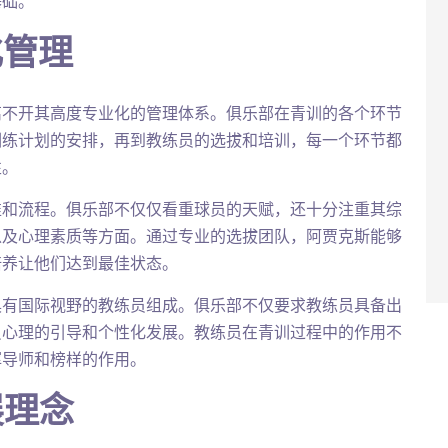
基础。
化管理
离不开其高度专业化的管理体系。俱乐部在青训的各个环节
训练计划的安排，再到教练员的选拔和培训，每一个环节都
性。
准和流程。俱乐部不仅仅看重球员的天赋，还十分注重其综
以及心理素质等方面。通过专业的选拔团队，阿贾克斯能够
培养让他们达到最佳状态。
具有国际视野的教练员组成。俱乐部不仅要求教练员具备出
员心理的引导和个性化发展。教练员在青训过程中的作用不
挥导师和榜样的作用。
展理念