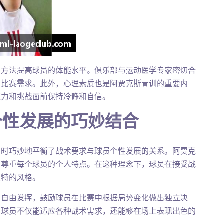
练方法提高球员的体能水平。俱乐部与运动医学专家密切合
的比赛需求。此外，心理素质也是阿贾克斯青训的重要内
压力和挑战面前保持冷静和自信。
个性发展的巧妙结合
员时巧妙地平衡了战术要求与球员个性发展的关系。阿贾克
常尊重每个球员的个人特点。在这种理念下，球员在接受战
独特的风格。
和自由发挥，鼓励球员在比赛中根据局势变化做出独立决
的球员不仅能适应各种战术需求，还能够在场上表现出色的