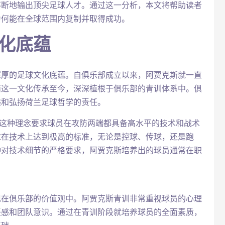
不断地输出顶尖足球人才。通过这一分析，本文将帮助读者
为何能在全球范围内复制并取得成功。
文化底蕴
深厚的足球文化底蕴。自俱乐部成立以来，阿贾克斯就一直
而这一文化传承至今，深深植根于俱乐部的青训体系中。俱
递和弘扬荷兰足球哲学的责任。
，这种理念要求球员在攻防两端都具备高水平的技术和战术
求在技术上达到极高的标准，无论是控球、传球，还是跑
种对技术细节的严格要求，阿贾克斯培养出的球员通常在职
现在俱乐部的价值观中。阿贾克斯青训非常重视球员的心理
任感和团队意识。通过在青训阶段就培养球员的全面素质，