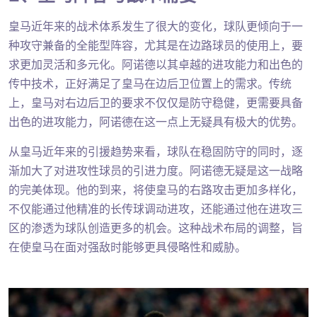
皇马近年来的战术体系发生了很大的变化，球队更倾向于一
种攻守兼备的全能型阵容，尤其是在边路球员的使用上，要
求更加灵活和多元化。阿诺德以其卓越的进攻能力和出色的
传中技术，正好满足了皇马在边后卫位置上的需求。传统
上，皇马对右边后卫的要求不仅仅是防守稳健，更需要具备
出色的进攻能力，阿诺德在这一点上无疑具有极大的优势。
从皇马近年来的引援趋势来看，球队在稳固防守的同时，逐
渐加大了对进攻性球员的引进力度。阿诺德无疑是这一战略
的完美体现。他的到来，将使皇马的右路攻击更加多样化，
不仅能通过他精准的长传球调动进攻，还能通过他在进攻三
区的渗透为球队创造更多的机会。这种战术布局的调整，旨
在使皇马在面对强敌时能够更具侵略性和威胁。