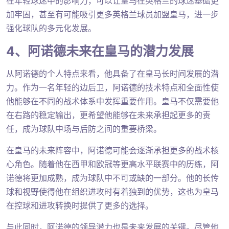
在年轻球迷中的影响力，可以让皇马在英格兰的球迷基础更
加牢固，甚至有可能吸引更多英格兰球员加盟皇马，进一步
强化球队的多元化发展。
4、阿诺德未来在皇马的潜力发展
从阿诺德的个人特点来看，他具备了在皇马长时间发展的潜
力。作为一名年轻的边后卫，阿诺德的技术特点和全面性使
他能够在不同的战术体系中发挥重要作用。皇马不仅需要他
在右路的稳定输出，更希望他能够在未来承担起更多的责
任，成为球队中场与后防之间的重要桥梁。
在皇马的未来阵容中，阿诺德可能会逐渐承担更多的战术核
心角色。随着他在西甲和欧冠等更高水平联赛中的历练，阿
诺德将更加成熟，成为球队中不可或缺的一部分。他的长传
球和视野使得他在组织进攻时有着独到的优势，这也为皇马
在控球和进攻转换时提供了更多的选择。
与此同时，阿诺德的领导潜力也是未来发展的关键。尽管他