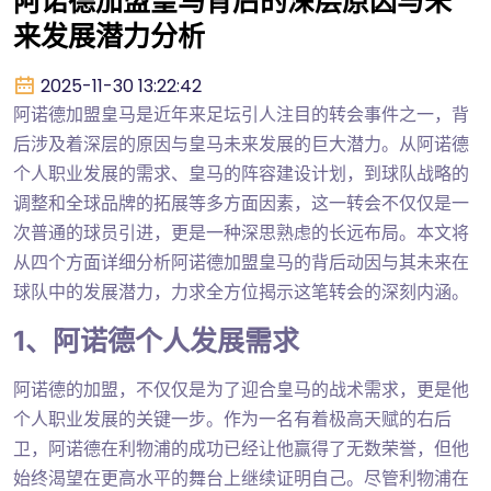
阿诺德加盟皇马背后的深层原因与未
来发展潜力分析
2025-11-30 13:22:42
阿诺德加盟皇马是近年来足坛引人注目的转会事件之一，背
后涉及着深层的原因与皇马未来发展的巨大潜力。从阿诺德
个人职业发展的需求、皇马的阵容建设计划，到球队战略的
调整和全球品牌的拓展等多方面因素，这一转会不仅仅是一
次普通的球员引进，更是一种深思熟虑的长远布局。本文将
从四个方面详细分析阿诺德加盟皇马的背后动因与其未来在
球队中的发展潜力，力求全方位揭示这笔转会的深刻内涵。
1、阿诺德个人发展需求
阿诺德的加盟，不仅仅是为了迎合皇马的战术需求，更是他
个人职业发展的关键一步。作为一名有着极高天赋的右后
卫，阿诺德在利物浦的成功已经让他赢得了无数荣誉，但他
始终渴望在更高水平的舞台上继续证明自己。尽管利物浦在