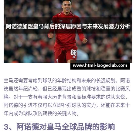
皇马还需要考虑到球队的年龄结构和未来的长远规划。阿诺
德虽然年纪尚轻，但已经展现出成熟的球技和稳重的比赛风
格。对于一支有着强大历史背景和高标准要求的球队来说，
阿诺德的引进不仅可以立即补强球队的实力，还能在未来十
年内成为球队攻防转换的关键人物。
3、阿诺德对皇马全球品牌的影响