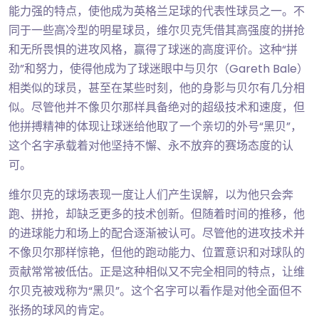
能力强的特点，使他成为英格兰足球的代表性球员之一。不
同于一些高冷型的明星球员，维尔贝克凭借其高强度的拼抢
和无所畏惧的进攻风格，赢得了球迷的高度评价。这种“拼
劲”和努力，使得他成为了球迷眼中与贝尔（Gareth Bale）
相类似的球员，甚至在某些时刻，他的身影与贝尔有几分相
似。尽管他并不像贝尔那样具备绝对的超级技术和速度，但
他拼搏精神的体现让球迷给他取了一个亲切的外号“黑贝”，
这个名字承载着对他坚持不懈、永不放弃的赛场态度的认
可。
维尔贝克的球场表现一度让人们产生误解，以为他只会奔
跑、拼抢，却缺乏更多的技术创新。但随着时间的推移，他
的进球能力和场上的配合逐渐被认可。尽管他的进攻技术并
不像贝尔那样惊艳，但他的跑动能力、位置意识和对球队的
贡献常常被低估。正是这种相似又不完全相同的特点，让维
尔贝克被戏称为“黑贝”。这个名字可以看作是对他全面但不
张扬的球风的肯定。