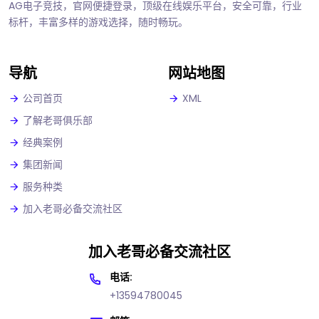
AG电子竞技，官网便捷登录，顶级在线娱乐平台，安全可靠，行业
标杆，丰富多样的游戏选择，随时畅玩。
导航
网站地图
公司首页
XML
了解老哥俱乐部
经典案例
集团新闻
服务种类
加入老哥必备交流社区
加入老哥必备交流社区
电话:
+13594780045