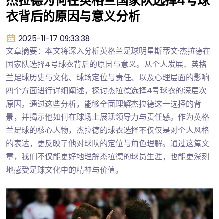
杰拉德为何在英格兰国家队选择4号球
衣背后的原因与意义分析
2025-11-17 09:33:38
文章摘要：本文将深入分析英格兰足球明星斯蒂文·杰拉德在
国家队选择4号球衣背后的原因与意义。从个人发展、英格
兰足球历史与文化、球场定位与责任、以及心理层面的影响
四个方面进行详细阐述，探讨杰拉德选择4号球衣的深层次
原因。通过这些分析，能够全面理解杰拉德这一选择的背
景，并揭示他如何在球场上展现领导力与责任感。作为英格
兰足球的核心人物，杰拉德的球衣选择不仅仅是对个人风格
的表达，更反映了他对球队的定位与角色理解。通过这篇文
章，我们不仅能更好地理解杰拉德的球员生涯，也能更深刻
地感受足球文化中的精神与价值。