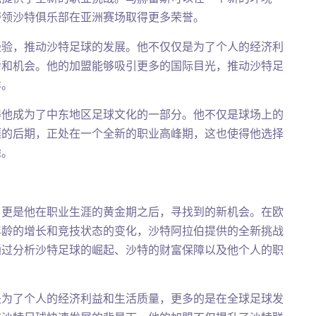
带领沙特俱乐部在亚洲赛场取得更多荣誉。
经验，推动沙特足球的发展。他不仅仅是为了个人的经济利
力和机会。他的加盟能够吸引更多的国际目光，推动沙特足
样。
得他成为了中东地区足球文化的一部分。他不仅是球场上的
涯的后期，正处在一个全新的职业高峰期，这也使得他选择
虑。
，更是他在职业生涯的黄金期之后，寻找到的新机会。在欧
年龄的增长和竞技状态的变化，沙特阿拉伯提供的全新挑战
通过分析沙特足球的崛起、沙特的财富保障以及他个人的职
是为了个人的经济利益和生活质量，更多的是在全球足球发