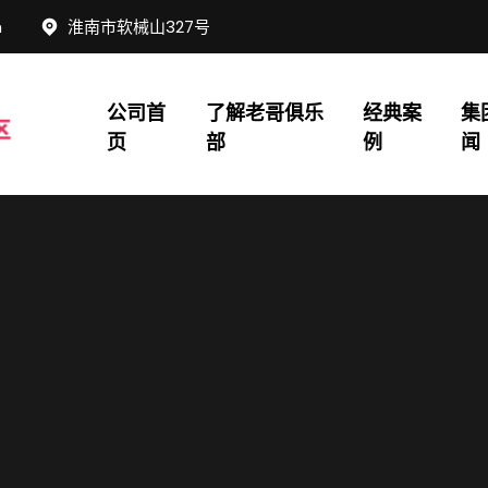
m
淮南市软械山327号
公司首
了解老哥俱乐
经典案
集
页
部
例
闻