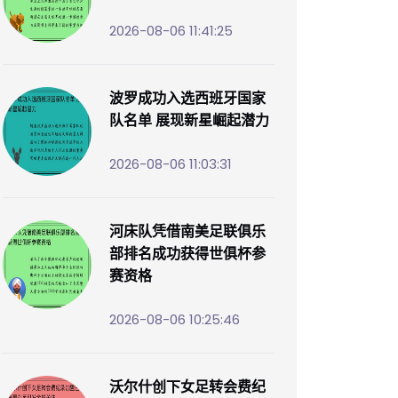
2026-08-06 11:41:25
波罗成功入选西班牙国家
队名单 展现新星崛起潜力
2026-08-06 11:03:31
河床队凭借南美足联俱乐
部排名成功获得世俱杯参
赛资格
2026-08-06 10:25:46
沃尔什创下女足转会费纪