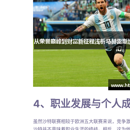
4、职业发展与个人
虽然沙特联赛相较于欧洲五大联赛来说，竞争
沙特并不意味着职业生涯的终结。相反，这为