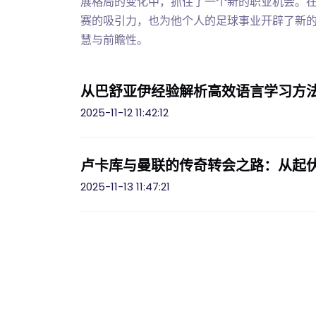
展格局的变化中，抓住了一个新的职业机会。
赛的吸引力，也为他个人的足球事业开辟了新
慧与前瞻性。
从巴舒亚伊经验解析高效语言学习方
2025-11-12 11:42:12
卢卡库与曼联的传奇转会之路：从起
2025-11-13 11:47:21