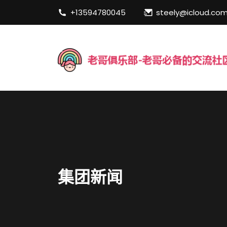
+13594780045
steely@icloud.co
集团新闻