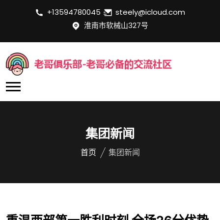
+13594780045
steely@icloud.com
淮南市软械山327号
集团新闻
首页
集团新闻