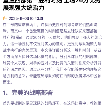
重温西部第一胜利时刻 全场26分优势
展现强大统治力
2025-11-06 10:43:31
在西部的篮球赛场上，许多历史性时刻都令球迷们热血沸
腾，而其中一个备受瞩目的时刻便是某支球队迎来西部第一
胜利的瞬间。通过26分的巨大优势，他们展现了强大的统治
力。这一场胜利不仅是对实力的证明，更是对球队凝聚力与
战术执行的完美展现。本文将详细分析这一胜利时刻，从四
个方面深入探讨这场比赛的背后，分别从球队的战略部署、
球员个人表现、对手的应对以及比赛的关键时刻来分析其背
后的深层原因。通过这些分析，我们不仅能够更好地理解这
场胜利的意义，也能窥见球队如何在西部的强者如林中脱颖
而出。
1、完美的战略部署
首先要提到的便是球队的战略部署。在这场比赛中，教练组