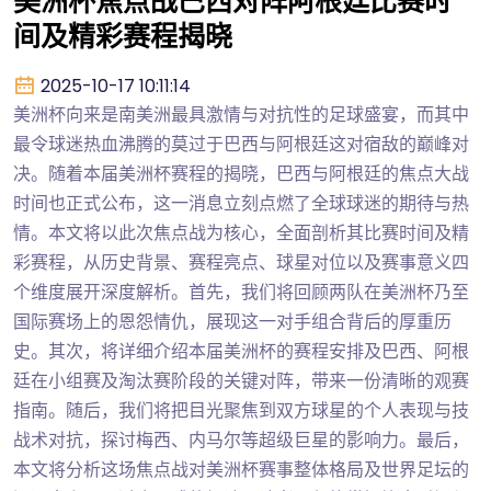
美洲杯焦点战巴西对阵阿根廷比赛时
间及精彩赛程揭晓
2025-10-17 10:11:14
美洲杯向来是南美洲最具激情与对抗性的足球盛宴，而其中
最令球迷热血沸腾的莫过于巴西与阿根廷这对宿敌的巅峰对
决。随着本届美洲杯赛程的揭晓，巴西与阿根廷的焦点大战
时间也正式公布，这一消息立刻点燃了全球球迷的期待与热
情。本文将以此次焦点战为核心，全面剖析其比赛时间及精
彩赛程，从历史背景、赛程亮点、球星对位以及赛事意义四
个维度展开深度解析。首先，我们将回顾两队在美洲杯乃至
国际赛场上的恩怨情仇，展现这一对手组合背后的厚重历
史。其次，将详细介绍本届美洲杯的赛程安排及巴西、阿根
廷在小组赛及淘汰赛阶段的关键对阵，带来一份清晰的观赛
指南。随后，我们将把目光聚焦到双方球星的个人表现与技
战术对抗，探讨梅西、内马尔等超级巨星的影响力。最后，
本文将分析这场焦点战对美洲杯赛事整体格局及世界足坛的