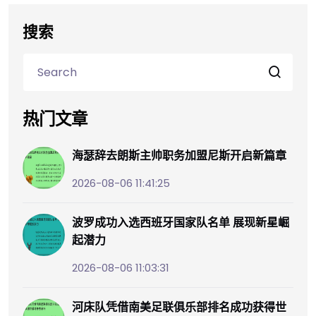
搜索
热门文章
海瑟辞去朗斯主帅职务加盟尼斯开启新篇章
2026-08-06 11:41:25
波罗成功入选西班牙国家队名单 展现新星崛
起潜力
2026-08-06 11:03:31
河床队凭借南美足联俱乐部排名成功获得世