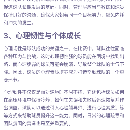
促进球队长期发展的基础。同时，管理层应当与教练和球员
保持良好的沟通，确保大家朝着同一个目标努力，避免内耗
和冲突的发生。
3、心理韧性与个体成长
心理韧性是球队成功的关键之一。在比赛中，球队往往面临
各种压力与挑战，这时心理韧性强的球员能在困境中找到出
路，而心理脆弱的球员可能会崩溃，导致整个球队的士气下
降。因此，球员的心理素质培养成为打造坚韧球队的一个重
要环节。
心理韧性不仅仅是面对逆境时不屈不挠，它还包括球员如何
在高压环境中保持冷静，如何在失误和失败后迅速恢复并作
出调整。球队可以通过引入心理辅导师、进行心理素质训练
等方式来帮助球员提升这一能力。同时，日常的心理疏导和
团队氛围的营造也是至关重要的。