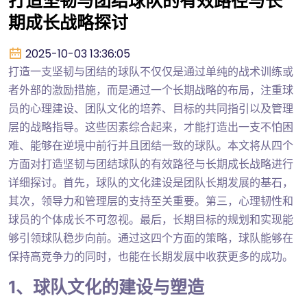
打造坚韧与团结球队的有效路径与长
期成长战略探讨
2025-10-03 13:36:05
打造一支坚韧与团结的球队不仅仅是通过单纯的战术训练或
者外部的激励措施，而是通过一个长期战略的布局，注重球
员的心理建设、团队文化的培养、目标的共同指引以及管理
层的战略指导。这些因素综合起来，才能打造出一支不怕困
难、能够在逆境中前行并且团结一致的球队。本文将从四个
方面对打造坚韧与团结球队的有效路径与长期成长战略进行
详细探讨。首先，球队的文化建设是团队长期发展的基石，
其次，领导力和管理层的支持至关重要。第三，心理韧性和
球员的个体成长不可忽视。最后，长期目标的规划和实现能
够引领球队稳步向前。通过这四个方面的策略，球队能够在
保持高竞争力的同时，也能在长期发展中收获更多的成功。
1、球队文化的建设与塑造