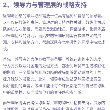
2、领导力与管理层的战略支持
坚韧与团结的球队必然需要一位具有远见和智慧的领导者。
这不仅是教练的责任，管理层的支持同样关键。教练作为球
队的核心决策者，需要具备激励球员、调整战术、化解矛盾
和管理情绪的能力。而高效的管理层则需要提供充足的资
源、支持和战略方向，帮助球队在竞争激烈的环境中持续成
长。
首先，领导者的言传身教至关重要。教练在训练中的态度、
行为方式以及对困难的处理方法，都会对球员产生潜移默化
的影响。一个懂得鼓励与激励的教练能够带动球员的士气，
提升球队的凝聚力。此外，领导者应当鼓励球员提出意见，
倾听他们的声音，这样才能让每个球员都感受到自己在球队
中的重要性，从而增加他们的责任感和参与感。
而管理层则需要确保球队有足够的物质和精神支持。资源的
合理配置，及时解决球员在训练和比赛中遇到的问题，都是