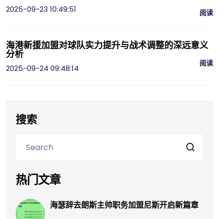
2025-09-23 10:49:51
阅读
海港新援加盟对球队实力提升与战术调整的深远意义
分析
阅读
2025-09-24 09:48:14
搜索
热门文章
海瑟辞去朗斯主帅职务加盟尼斯开启新篇章