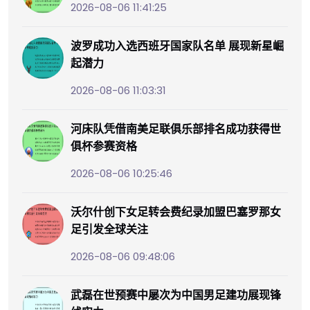
2026-08-06 11:41:25
波罗成功入选西班牙国家队名单 展现新星崛
起潜力
2026-08-06 11:03:31
河床队凭借南美足联俱乐部排名成功获得世
俱杯参赛资格
2026-08-06 10:25:46
沃尔什创下女足转会费纪录加盟巴塞罗那女
足引发全球关注
2026-08-06 09:48:06
武磊在世预赛中屡次为中国男足建功展现锋