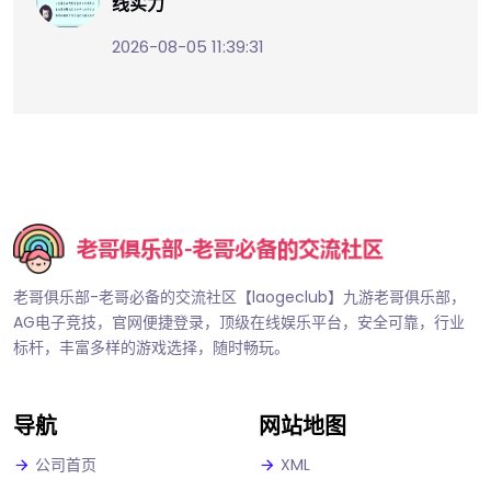
线实力
2026-08-05 11:39:31
老哥俱乐部-老哥必备的交流社区【laogeclub】九游老哥俱乐部，
AG电子竞技，官网便捷登录，顶级在线娱乐平台，安全可靠，行业
标杆，丰富多样的游戏选择，随时畅玩。
导航
网站地图
公司首页
XML