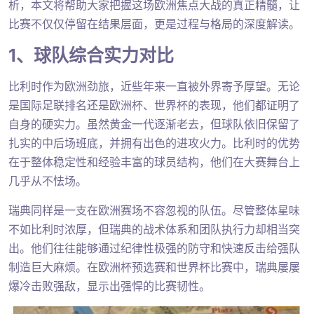
析，本文将帮助大家把握这场欧洲焦点大战的真正精髓，让
比赛不仅仅停留在结果层面，更是过程与格局的深度解读。
1、球队综合实力对比
比利时作为欧洲劲旅，近些年来一直被外界寄予厚望。无论
是国际足联排名还是欧洲杯、世界杯的表现，他们都证明了
自身的硬实力。虽然黄金一代逐渐老去，但球队依旧保留了
扎实的中后场班底，并拥有出色的进攻火力。比利时的优势
在于整体稳定性和经验丰富的球员结构，他们在大赛舞台上
几乎从不怯场。
瑞典同样是一支在欧洲赛场不容忽视的队伍。尽管整体星味
不如比利时浓厚，但瑞典的战术体系和团队执行力却相当突
出。他们往往能够通过纪律性极强的防守和快速反击给强队
制造巨大麻烦。在欧洲杯预选赛和世界杯比赛中，瑞典屡屡
爆冷击败强敌，显示出强悍的比赛韧性。