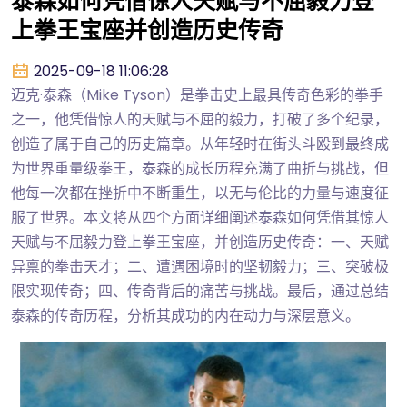
泰森如何凭借惊人天赋与不屈毅力登
上拳王宝座并创造历史传奇
2025-09-18 11:06:28
迈克·泰森（Mike Tyson）是拳击史上最具传奇色彩的拳手
之一，他凭借惊人的天赋与不屈的毅力，打破了多个纪录，
创造了属于自己的历史篇章。从年轻时在街头斗殴到最终成
为世界重量级拳王，泰森的成长历程充满了曲折与挑战，但
他每一次都在挫折中不断重生，以无与伦比的力量与速度征
服了世界。本文将从四个方面详细阐述泰森如何凭借其惊人
天赋与不屈毅力登上拳王宝座，并创造历史传奇：一、天赋
异禀的拳击天才；二、遭遇困境时的坚韧毅力；三、突破极
限实现传奇；四、传奇背后的痛苦与挑战。最后，通过总结
泰森的传奇历程，分析其成功的内在动力与深层意义。