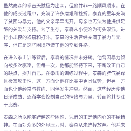
虽然泰森的拳击天赋极为出众，但他并非一路顺风顺水。在
他的成长过程中，充满了许多磨难和挫折。泰森的童年充满
了贫困与暴力，他的父亲早早离开，母亲也无法为他提供足
够的关爱与支持。为了生存，泰森从小便沦为街头混混，进
行小规模的盗窃和打斗。泰森的生活曾经充满了暴力与无
序，但正是这些困境塑造了他的坚韧性格。
在进入拳击训练营后，泰森的情况并未好转。他曾因暴力倾
向被多次驱逐，但每一次，他都能坚持下来，不断改正自己
的缺点，提升自己。在拳击的训练过程中，泰森的脾气暴躁
且极富攻击性，这一方面让他在比赛中更具优势，但另一方
面也让他经常与教练、同伴发生冲突。然而，这些经历使他
日渐成熟，逐渐学会控制自己的情绪与力量，转而将其专注
于比赛。
泰森之所以能够跨越这些困难，凭借的正是他内心的不屈精
神。在面对众多的外界压力时，泰森从未选择放弃。他并未