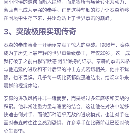
因小时候的遭遇而陷入绝望，而是将所有痛苦转化为动力，
激励自己成为更强的拳手。正是这种坚韧的毅力让泰森能够
在困境中生存下来，并逐渐站上了世界拳击的巅峰。
3、突破极限实现传奇
泰森的拳击事业一开始便充满了惊人的突破。1986年，泰森
成为了历史上最年轻的世界重量级拳王，年仅20岁。这一成
就打破了之前由穆罕默德·阿里保持的记录。泰森的拳击风格
与他迅猛的进攻和不计后果的冲击方式密切相关，他并不犹
豫，也不畏惧，几乎每一场比赛都能迅速结束，给观众带来
震撼的视觉体验。
泰森的进攻风格并非一蹴而就，而是经过多年磨练和实战的
积累。他非常注重力量与速度的结合，这让他在对决中能够
快速击倒对手。而他那种近乎无敌的进攻模式，也让对手在
面对泰森时往往会感到恐惧，许多拳手在比赛前就已经对他
心生畏惧。