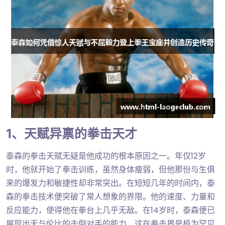
1、天赋异禀的拳击天才
泰森的拳击天赋无疑是他成功的根本原因之一。年仅12岁
时，他就开始了拳击训练，虽然身体瘦弱，但他那份与生俱
来的爆发力和敏捷性却非常突出。在短短几年的时间内，泰
森的拳击技术便突破了常人想象的界限。他的速度、力量和
反应能力，使得他在拳台上几乎无敌。在14岁时，泰森便已
展现出无与伦比的击倒对手的能力，这在拳击界是极为罕见