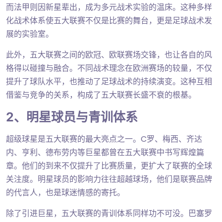
而法甲则因新星辈出，成为多元战术实验的温床。这种多样
化战术体系使五大联赛不仅是比赛的舞台，更是足球战术发
展的实验室。
此外，五大联赛之间的欧冠、欧联赛场交锋，也让各自的风
格得以碰撞与融合。不同战术理念在欧洲赛场的较量，不仅
提升了球队水平，也推动了足球战术的持续演变。这种互相
借鉴与竞争的关系，构成了五大联赛长盛不衰的根基。
2、明星球员与青训体系
超级球星是五大联赛的最大亮点之一。C罗、梅西、齐达
内、亨利、德布劳内等巨星都曾在五大联赛中书写辉煌篇
章。他们的到来不仅提升了比赛质量，更扩大了联赛的全球
关注度。明星球员的影响力往往超越球场，他们是联赛品牌
的代言人，也是球迷情感的寄托。
除了引进巨星，五大联赛的青训体系同样功不可没。巴塞罗