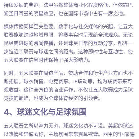
持续发展的典范。法甲虽然整体商业化程度略低，但依靠巴
黎圣日耳曼的明星效应，也在国际市场中占有一席之地。
媒体传播同样至关重要。数字化与社交媒体的兴起，让五大
联赛能够跨越地域界限，将赛事实时呈现给全球观众。无论
是经典进球的瞬间传播，还是球星日常的互动分享，都进一
步拉近了联赛与球迷之间的距离。这种即时性与互动性，使
五大联赛在信息时代保持了强大影响力。
同时，五大联赛在周边产品、赞助合作和衍生产业方面也不
断拓展。球衣销售、电竞赛事、IP联动等，均为联赛带来可
观收益。这种全方位的商业运作，不仅让五大联赛成为足球
竞技的巅峰，也成为全球体育经济的引领者。
4、球迷文化与足球氛围
五大联赛之所以魅力无穷，球迷文化功不可没。英超的球迷
以热情和忠诚著称，主场氛围常常震耳欲聋。西甲的“国家德