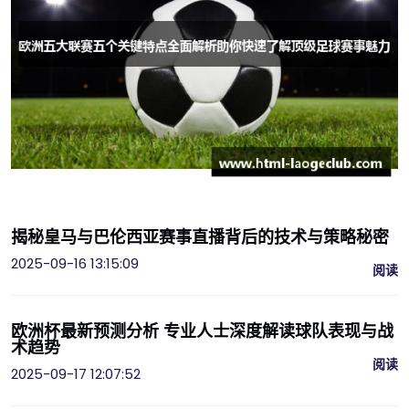
揭秘皇马与巴伦西亚赛事直播背后的技术与策略秘密
2025-09-16 13:15:09
阅读
欧洲杯最新预测分析 专业人士深度解读球队表现与战
术趋势
阅读
2025-09-17 12:07:52