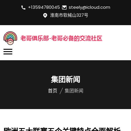
+13594780045
steely@icloud.com
淮南市软械山327号
集团新闻
首页
集团新闻