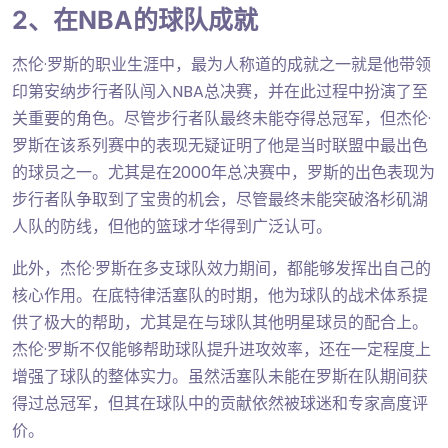
2、在NBA的球队成就
杰伦·罗斯的职业生涯中，最为人称道的成就之一就是他带领
印第安纳步行者队闯入NBA总决赛，并在此过程中扮演了至
关重要的角色。尽管步行者队最终未能夺得总冠军，但杰伦·
罗斯在该系列赛中的表现无疑证明了他是当时联盟中最出色
的球员之一。尤其是在2000年总决赛中，罗斯的出色表现为
步行者队争取到了宝贵的机会，尽管最终未能突破洛杉矶湖
人队的防线，但他的篮球才华得到广泛认可。
此外，杰伦·罗斯在多支球队效力期间，都能够发挥出自己的
核心作用。在底特律活塞队的时期，他为球队的战术体系提
供了极大的帮助，尤其是在与球队其他明星球员的配合上。
杰伦·罗斯不仅能够帮助球队提升进攻效率，还在一定程度上
增强了球队的整体实力。虽然活塞队未能在罗斯在队期间获
得过总冠军，但其在球队中的贡献依然被球迷和专家高度评
价。