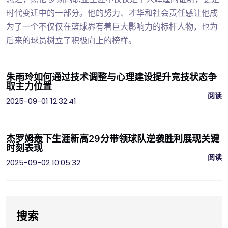
时代变迁中的一部分。他的努力、才华和社会责任感让他成
为了一个不仅仅在篮球界有着巨大影响力的标杆人物，也为
后来的球员树立了积极向上的榜样。
朱雨玲如何通过技术调整与心理建设提升竞技状态争
取主力位置
阅读
2025-09-01 12:32:41
杰罗姆轰下生涯新高29分带领球队逆袭胜利展现关键
时刻表现
阅读
2025-09-02 10:05:32
搜索