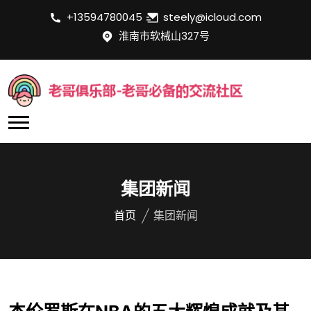
+13594780045
steely@icloud.com
淮南市软械山327号
集团新闻
首页
集团新闻