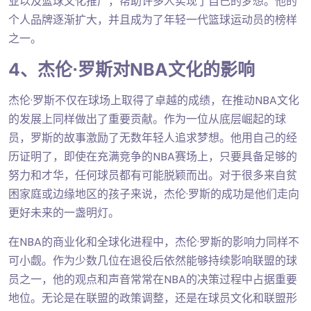
业以及篮球文化推广，帮助许多人实现了自己的梦想。他的
个人品牌逐渐扩大，并且成为了年轻一代篮球运动员的榜样
之一。
4、杰伦·罗斯对NBA文化的影响
杰伦·罗斯不仅在球场上取得了卓越的成绩，在推动NBA文化
的发展上同样做出了重要贡献。作为一位从底层崛起的球
员，罗斯的故事激励了无数年轻人追求梦想。他用自己的经
历证明了，即使在充满竞争的NBA赛场上，只要具备足够的
努力和才华，任何球员都有可能脱颖而出。对于很多来自贫
困家庭或边缘地区的孩子来说，杰伦·罗斯的成功是他们走向
更好未来的一盏明灯。
在NBA的商业化和全球化进程中，杰伦·罗斯的影响力同样不
可小觑。作为少数几位在退役后依然能够持续影响联盟的球
员之一，他的观点和声音常常在NBA的决策过程中占据重要
地位。无论是在联盟的政策调整，还是在球员文化和联盟形