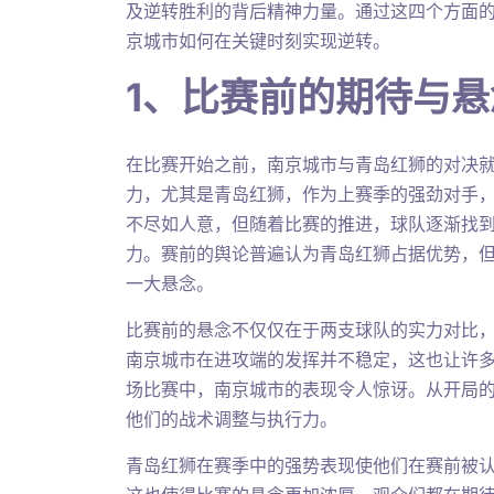
及逆转胜利的背后精神力量。通过这四个方面
京城市如何在关键时刻实现逆转。
1、比赛前的期待与悬
在比赛开始之前，南京城市与青岛红狮的对决
力，尤其是青岛红狮，作为上赛季的强劲对手
不尽如人意，但随着比赛的推进，球队逐渐找
力。赛前的舆论普遍认为青岛红狮占据优势，
一大悬念。
比赛前的悬念不仅仅在于两支球队的实力对比
南京城市在进攻端的发挥并不稳定，这也让许
场比赛中，南京城市的表现令人惊讶。从开局
他们的战术调整与执行力。
青岛红狮在赛季中的强势表现使他们在赛前被