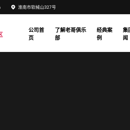
m
淮南市软械山327号
公司首
了解老哥俱乐
经典案
集
页
部
例
闻