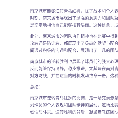
南京城市能够逆转青岛红狮，除了战术和个人
时刻，南京城市展现出了顽强的意志力和团队
是坚定地相信自己能够扭转局面。这种信念，
此外，南京城市的团队协作精神也在比赛中得
攻端还是防守端，都展现出了极高的默契与配
间通过积极的沟通和配合，展现出了非凡的团
南京城市的逆转胜利也展现了球员们的强大心
反而能够保持冷静，稳步推进。尤其是在面对
对方防线，并在适当的时机发动致命一击。这
总结：
南京城市逆转青岛红狮的比赛，是一场充满悬
到球员的个人表现和团队精神的展现，这场比
韧性与斗志。逆转胜利的背后，凝聚着教练团