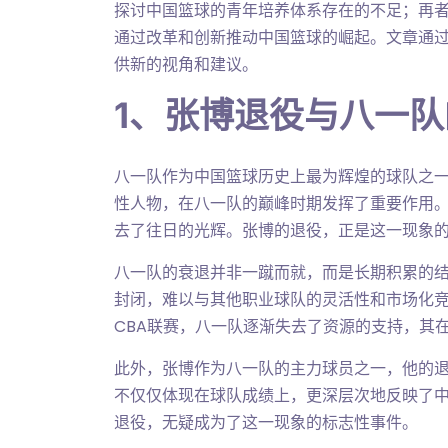
探讨中国篮球的青年培养体系存在的不足；再者
通过改革和创新推动中国篮球的崛起。文章通
供新的视角和建议。
1、张博退役与八一
八一队作为中国篮球历史上最为辉煌的球队之
性人物，在八一队的巅峰时期发挥了重要作用
去了往日的光辉。张博的退役，正是这一现象
八一队的衰退并非一蹴而就，而是长期积累的
封闭，难以与其他职业球队的灵活性和市场化
CBA联赛，八一队逐渐失去了资源的支持，其
此外，张博作为八一队的主力球员之一，他的
不仅仅体现在球队成绩上，更深层次地反映了
退役，无疑成为了这一现象的标志性事件。