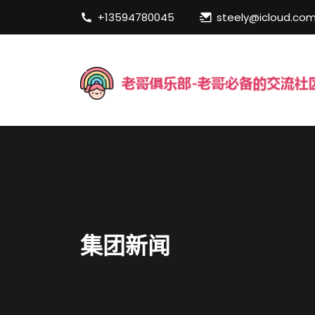
+13594780045
steely@icloud.co
集团新闻