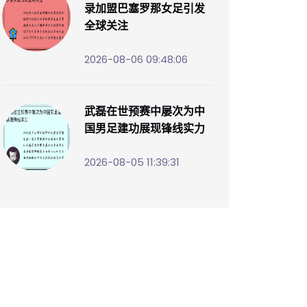
录加盟巴塞罗那女足引发
全球关注
2026-08-06 09:48:06
武磊在世预赛中屡次为中
国男足建功展现锋线实力
2026-08-05 11:39:31