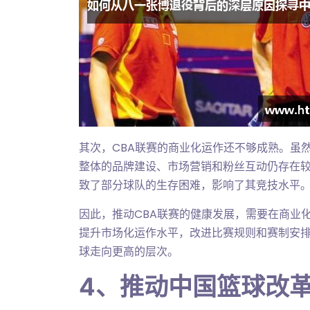
其次，CBA联赛的商业化运作还不够成熟。虽
整体的品牌建设、市场营销和粉丝互动仍存在
致了部分球队的生存困难，影响了其竞技水平
因此，推动CBA联赛的健康发展，需要在商业
提升市场化运作水平，改进比赛规则和赛制安排
球走向更高的层次。
4、推动中国篮球改