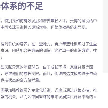
养体系的不足
题，特别是如何有效发掘和培养年轻人才。张博的退役给中
来中国篮球青训投入逐渐增多，但整体效果仍未显现。
法得到系统的培养。在一些地方，青少年篮球训练过于注重
术意识、团队配合等方面的训练。这种单一的训练方式，往
平。
一些天赋异禀的年轻球员，由于成长环境、家庭背景等因
中，导致他们的成长受限。而且，传统的选拔模式过于依赖
和竞技状态的全方位考量。
仅需要加强教练员的专业化培训，还应当通过政策支持，推
竞争的机会，从而为中国篮球的未来发展提供源源不断的人