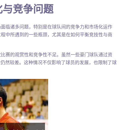
化与竞争问题
仍面临诸多问题，特别是在球队间的竞争力和市场化运作
过程中所遇到的一些瓶颈，尤其是在如何平衡竞技性与商
致比赛的观赏性和竞争性不足。虽然一些豪门球队通过资
性仍然较差。这种情况不仅影响了球员的发展，也限制了球
。