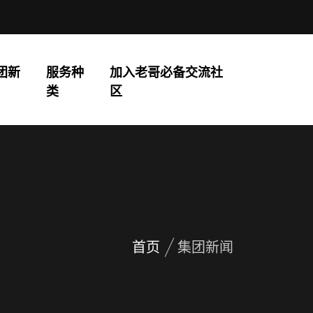
团新
服务种
加入老哥必备交流社
类
区
首页
集团新闻