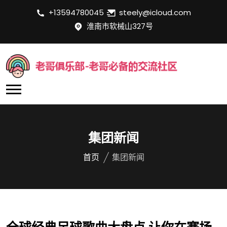
+13594780045
steely@icloud.com
淮南市软械山327号
集团新闻
首页
集团新闻