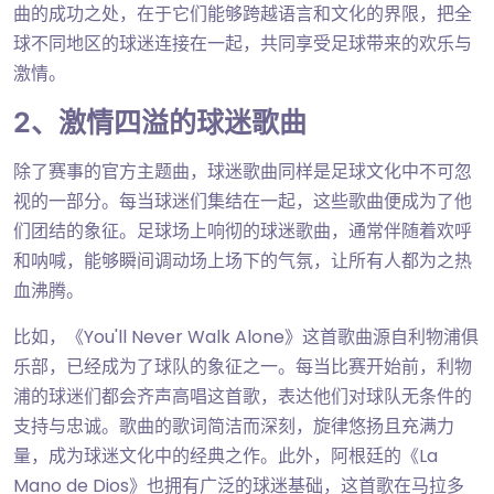
曲的成功之处，在于它们能够跨越语言和文化的界限，把全
球不同地区的球迷连接在一起，共同享受足球带来的欢乐与
激情。
2、激情四溢的球迷歌曲
除了赛事的官方主题曲，球迷歌曲同样是足球文化中不可忽
视的一部分。每当球迷们集结在一起，这些歌曲便成为了他
们团结的象征。足球场上响彻的球迷歌曲，通常伴随着欢呼
和呐喊，能够瞬间调动场上场下的气氛，让所有人都为之热
血沸腾。
比如，《You'll Never Walk Alone》这首歌曲源自利物浦俱
乐部，已经成为了球队的象征之一。每当比赛开始前，利物
浦的球迷们都会齐声高唱这首歌，表达他们对球队无条件的
支持与忠诚。歌曲的歌词简洁而深刻，旋律悠扬且充满力
量，成为球迷文化中的经典之作。此外，阿根廷的《La
Mano de Dios》也拥有广泛的球迷基础，这首歌在马拉多