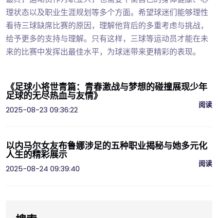
理状态以及职业生涯规划等多个方面。希望球迷们能够理性
看待三球缺席比赛的原因，理解他背后的多重考虑与挑战，
给予更多的支持与理解。只有这样，三球等运动员才能在未
来的比赛中发挥出最佳水平，为球迷带来更精彩的表现。
《足球小将世青篇：青春激战与梦想的碰撞展现少年
足球的无尽热血与友情》
阅读
2025-08-23 09:36:22
以内马尔女友布鲁娜涉足的五种职业揭秘与她多元化
人生的精彩展示
阅读
2025-08-24 09:39:40