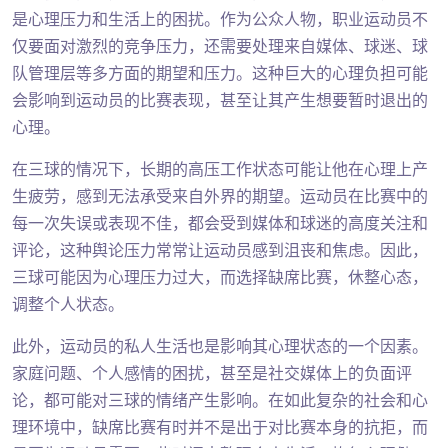
是心理压力和生活上的困扰。作为公众人物，职业运动员不
仅要面对激烈的竞争压力，还需要处理来自媒体、球迷、球
队管理层等多方面的期望和压力。这种巨大的心理负担可能
会影响到运动员的比赛表现，甚至让其产生想要暂时退出的
心理。
在三球的情况下，长期的高压工作状态可能让他在心理上产
生疲劳，感到无法承受来自外界的期望。运动员在比赛中的
每一次失误或表现不佳，都会受到媒体和球迷的高度关注和
评论，这种舆论压力常常让运动员感到沮丧和焦虑。因此，
三球可能因为心理压力过大，而选择缺席比赛，休整心态，
调整个人状态。
此外，运动员的私人生活也是影响其心理状态的一个因素。
家庭问题、个人感情的困扰，甚至是社交媒体上的负面评
论，都可能对三球的情绪产生影响。在如此复杂的社会和心
理环境中，缺席比赛有时并不是出于对比赛本身的抗拒，而