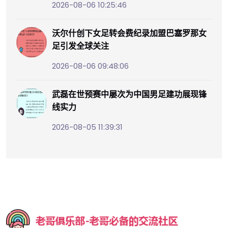
2026-08-06 10:25:46
沃尔什创下女足转会费纪录加盟巴塞罗那女
足引发全球关注
2026-08-06 09:48:06
武磊在世预赛中屡次为中国男足建功展现锋
线实力
2026-08-05 11:39:31