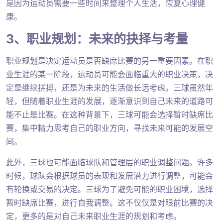
是因为运动员需要一些时间来整理个人生活，恢复心理健
康。
3、职业规划：未来的抉择与考量
职业规划是决定运动员是否缺席比赛的另一重要因素。在职
业生涯的某一阶段，运动员可能会面临重大的职业决策，决
定是继续拼搏，还是为未来的生活做长远考虑。三球虽然年
轻，但随着职业生涯的发展，逐渐意识到自己未来的道路可
能不止是比赛。在这种背景下，三球可能会选择暂时缺席比
赛，集中精力思考自己的职业方向，寻找未来可能的发展空
间。
此外，三球也可能面临球队和管理层的职业调整问题。许多
时候，球队会根据球员的表现和发展潜力进行调整，可能会
有轮换或交易的决定。三球为了避免可能的职业困境，选择
暂时缺席比赛，进行自我调整。这不仅仅是对眼前比赛的决
定，更多的是对自己未来职业生涯的规划和考虑。