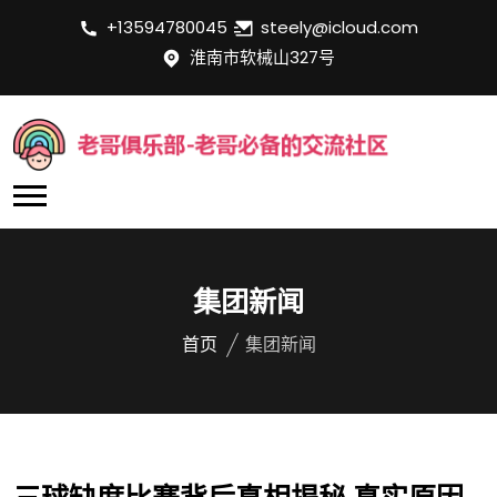
+13594780045
steely@icloud.com
淮南市软械山327号
集团新闻
首页
集团新闻