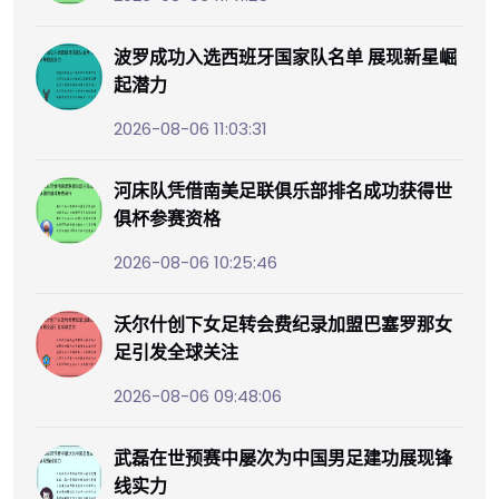
波罗成功入选西班牙国家队名单 展现新星崛
起潜力
2026-08-06 11:03:31
河床队凭借南美足联俱乐部排名成功获得世
俱杯参赛资格
2026-08-06 10:25:46
沃尔什创下女足转会费纪录加盟巴塞罗那女
足引发全球关注
2026-08-06 09:48:06
武磊在世预赛中屡次为中国男足建功展现锋
线实力