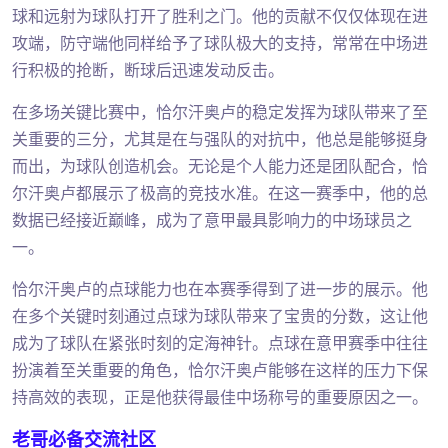
球和远射为球队打开了胜利之门。他的贡献不仅仅体现在进
攻端，防守端他同样给予了球队极大的支持，常常在中场进
行积极的抢断，断球后迅速发动反击。
在多场关键比赛中，恰尔汗奥卢的稳定发挥为球队带来了至
关重要的三分，尤其是在与强队的对抗中，他总是能够挺身
而出，为球队创造机会。无论是个人能力还是团队配合，恰
尔汗奥卢都展示了极高的竞技水准。在这一赛季中，他的总
数据已经接近巅峰，成为了意甲最具影响力的中场球员之
一。
恰尔汗奥卢的点球能力也在本赛季得到了进一步的展示。他
在多个关键时刻通过点球为球队带来了宝贵的分数，这让他
成为了球队在紧张时刻的定海神针。点球在意甲赛季中往往
扮演着至关重要的角色，恰尔汗奥卢能够在这样的压力下保
持高效的表现，正是他获得最佳中场称号的重要原因之一。
老哥必备交流社区