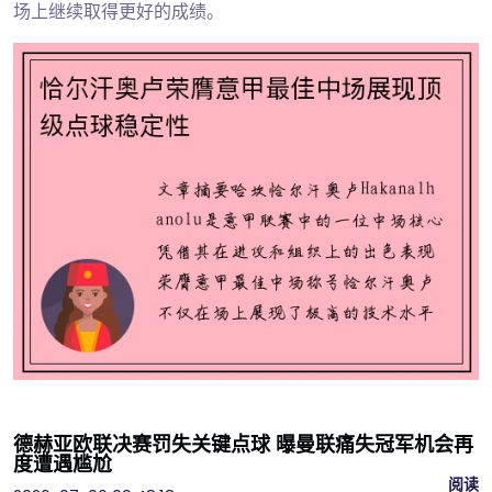
场上继续取得更好的成绩。
德赫亚欧联决赛罚失关键点球 曝曼联痛失冠军机会再
度遭遇尴尬
阅读