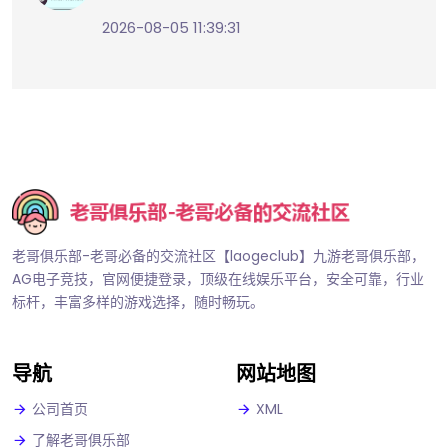
2026-08-05 11:39:31
老哥俱乐部-老哥必备的交流社区【laogeclub】九游老哥俱乐部，
AG电子竞技，官网便捷登录，顶级在线娱乐平台，安全可靠，行业
标杆，丰富多样的游戏选择，随时畅玩。
导航
网站地图
公司首页
XML
了解老哥俱乐部