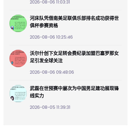
2026-08-06 11:03:31
河床队凭借南美足联俱乐部排名成功获得世
俱杯参赛资格
2026-08-06 10:25:46
沃尔什创下女足转会费纪录加盟巴塞罗那女
足引发全球关注
2026-08-06 09:48:06
武磊在世预赛中屡次为中国男足建功展现锋
线实力
2026-08-05 11:39:31