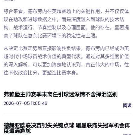
综合来看，德布劳内在英超赛场上的关键作用，并不仅仅体
现在助攻和进球数据之中，而是深度融入到球队的技术结
构、战术运行、节奏控制以及心理层面。他的存在，显著提
高了球队在复杂比赛环境下的稳定性与上限。
从决定比赛走势到直接影响胜负结果，德布劳内已经成为英
超时代中场球员战术价值的典型代表。通过对其多维度价值
的深入解析，可以更加清楚地认识到，真正伟大的中场，往
往不仅改变比分，更塑造比赛本身。
弗赖堡主帅赛季末离任引球迷深情不舍挥泪送别
2026-07-05 11:05:46
阅读
德赫亚欧联决赛罚失关键点球 曝曼联痛失冠军机会再
度遭遇尴尬