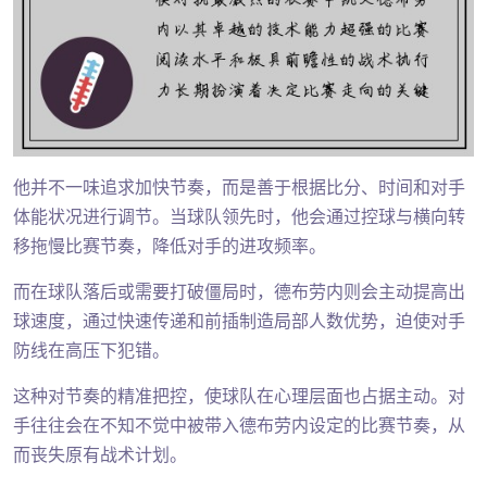
他并不一味追求加快节奏，而是善于根据比分、时间和对手
体能状况进行调节。当球队领先时，他会通过控球与横向转
移拖慢比赛节奏，降低对手的进攻频率。
而在球队落后或需要打破僵局时，德布劳内则会主动提高出
球速度，通过快速传递和前插制造局部人数优势，迫使对手
防线在高压下犯错。
这种对节奏的精准把控，使球队在心理层面也占据主动。对
手往往会在不知不觉中被带入德布劳内设定的比赛节奏，从
而丧失原有战术计划。