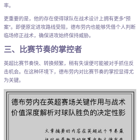
率。
更重要的是，他的存在使得球队在战术设计上拥有更多“预
案”。即便原定进攻路线受阻，德布劳内也能够凭借个人判断
临场修正战术，确保进攻始终保持威胁。
三、比赛节奏的掌控者
英超比赛节奏快、转换频繁，稍有失误便可能被对手抓住反
击机会。在这种环境下，德布劳内对比赛节奏的掌控显得尤
为关键。