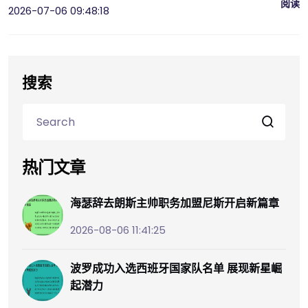
阅读
2026-07-06 09:48:18
搜索
热门文章
海瑟辞去朗斯主帅职务加盟尼斯开启新篇章
2026-08-06 11:41:25
波罗成功入选西班牙国家队名单 展现新星崛
起潜力