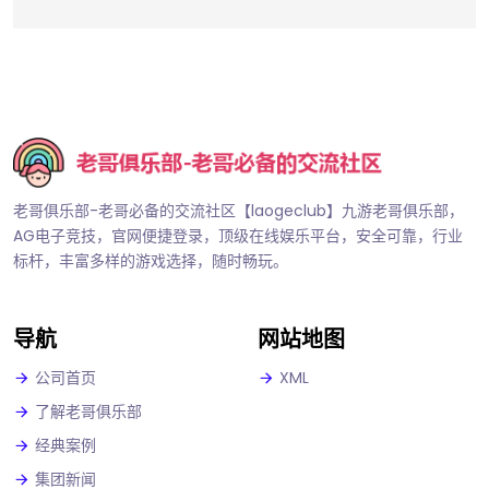
老哥俱乐部-老哥必备的交流社区【laogeclub】九游老哥俱乐部，
AG电子竞技，官网便捷登录，顶级在线娱乐平台，安全可靠，行业
标杆，丰富多样的游戏选择，随时畅玩。
导航
网站地图
公司首页
XML
了解老哥俱乐部
经典案例
集团新闻