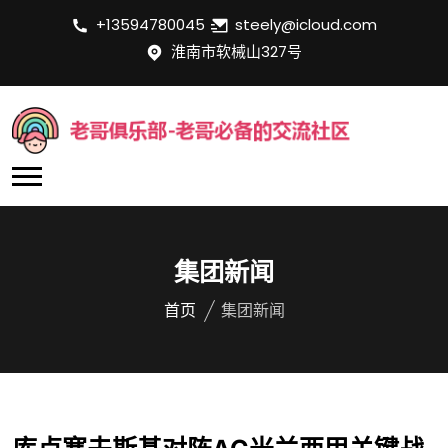
+13594780045
steely@icloud.com
淮南市软械山327号
集团新闻
首页
集团新闻