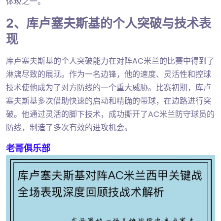
体现之一。
2、库卢塞夫斯基的个人突破与技术表
现
库卢塞夫斯基的个人突破能力在对阵AC米兰的比赛中得到了
淋漓尽致的展现。作为一名边锋，他的速度、灵活性和控球
技术使他成为了对方防线的一个重大威胁。比赛初期，库卢
塞夫斯基多次借助快速的启动和精确的带球，在边路进行突
破。他通过灵活的脚下技术，成功撕开了AC米兰防守球员的
防线，制造了多次有效的进攻机会。
老哥俱乐部