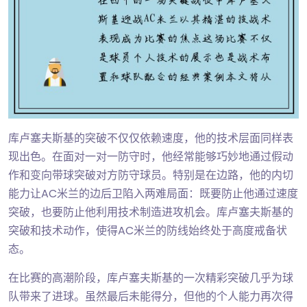
库卢塞夫斯基的突破不仅仅依赖速度，他的技术层面同样表
现出色。在面对一对一防守时，他经常能够巧妙地通过假动
作和变向带球突破对方防守球员。特别是在边路，他的内切
能力让AC米兰的边后卫陷入两难局面：既要防止他通过速度
突破，也要防止他利用技术制造进攻机会。库卢塞夫斯基的
突破和技术动作，使得AC米兰的防线始终处于高度戒备状
态。
在比赛的高潮阶段，库卢塞夫斯基的一次精彩突破几乎为球
队带来了进球。虽然最后未能得分，但他的个人能力再次得