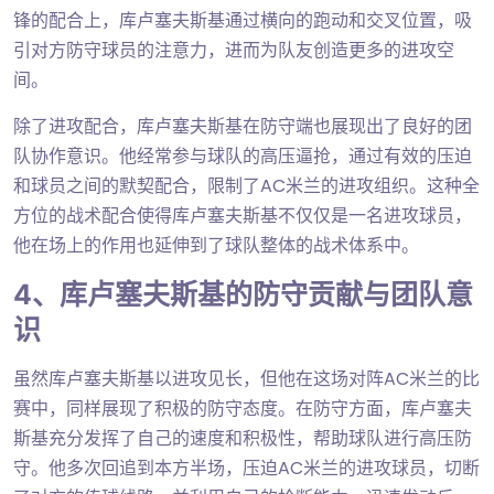
锋的配合上，库卢塞夫斯基通过横向的跑动和交叉位置，吸
引对方防守球员的注意力，进而为队友创造更多的进攻空
间。
除了进攻配合，库卢塞夫斯基在防守端也展现出了良好的团
队协作意识。他经常参与球队的高压逼抢，通过有效的压迫
和球员之间的默契配合，限制了AC米兰的进攻组织。这种全
方位的战术配合使得库卢塞夫斯基不仅仅是一名进攻球员，
他在场上的作用也延伸到了球队整体的战术体系中。
4、库卢塞夫斯基的防守贡献与团队意
识
虽然库卢塞夫斯基以进攻见长，但他在这场对阵AC米兰的比
赛中，同样展现了积极的防守态度。在防守方面，库卢塞夫
斯基充分发挥了自己的速度和积极性，帮助球队进行高压防
守。他多次回追到本方半场，压迫AC米兰的进攻球员，切断