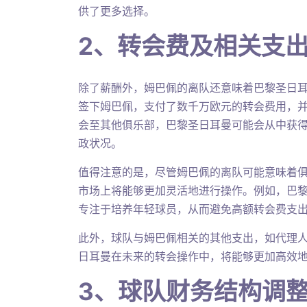
供了更多选择。
2、转会费及相关支
除了薪酬外，姆巴佩的离队还意味着巴黎圣日
签下姆巴佩，支付了数千万欧元的转会费用，
会至其他俱乐部，巴黎圣日耳曼可能会从中获
政状况。
值得注意的是，尽管姆巴佩的离队可能意味着
市场上将能够更加灵活地进行操作。例如，巴
专注于培养年轻球员，从而避免高额转会费支
此外，球队与姆巴佩相关的其他支出，如代理
日耳曼在未来的转会操作中，将能够更加高效
3、球队财务结构调