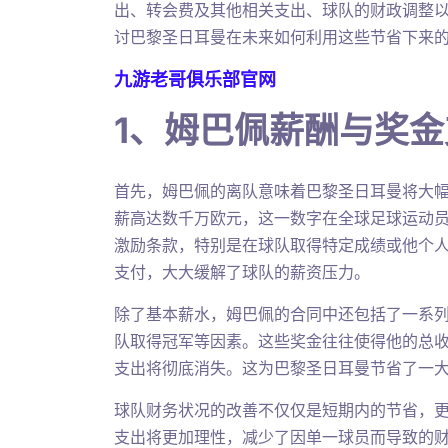
出、转会费及其他相关支出、球队的财政调整
讨巴黎圣日耳曼在未来如何利用这些节省下来
九游老哥俱乐部官网
1、姆巴佩薪酬与奖金
首先，姆巴佩的离队意味着巴黎圣日耳曼将大
薪高达数千万欧元，这一数字在全球足球运动
激励条款，特别是在球队取得特定成绩或他个
支付，大大缓解了球队的薪资压力。
除了基本薪水，姆巴佩的合同中还包括了一系
队取得冠军等因素。这些奖金往往使得他的总
支出将彻底消失。这为巴黎圣日耳曼节省了一
球队财务状况的改善不仅仅是短期内的节省，
支出将更加理性，减少了因单一球员而导致的