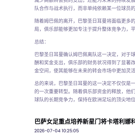
减少高额转会费的支出，还能为未来的持续发
队合作与战术执行，而非单纯依赖某一位球员
随着姆巴佩的离开，巴黎圣日耳曼将面临更多
局，俱乐部能够更加专注于提升整体竞争力，
总结：
巴黎圣日耳曼确认姆巴佩离队这一决定，对于
酬和奖金支出，俱乐部的财务状况得到了显著
金空间，使其能够在未来的转会市场中更加灵
总的来说，巴黎圣日耳曼的这一决定不仅仅是
的一次重要转型。随着俱乐部资金的释放，他
球队的长期竞争力，保持在欧洲足坛的顶尖地
巴萨女足重点培养新星门将卡塔利娜
2026-07-04 10:25:05