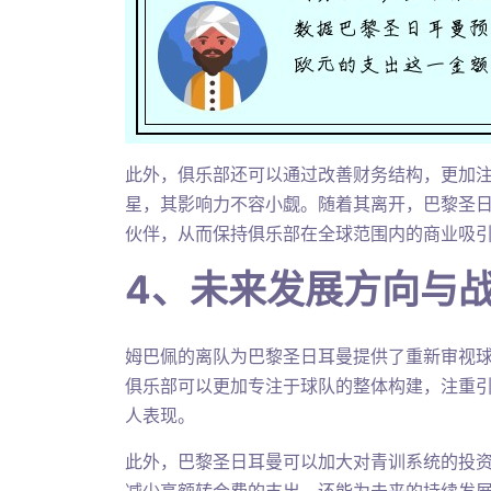
此外，俱乐部还可以通过改善财务结构，更加
星，其影响力不容小觑。随着其离开，巴黎圣
伙伴，从而保持俱乐部在全球范围内的商业吸
4、未来发展方向与
姆巴佩的离队为巴黎圣日耳曼提供了重新审视
俱乐部可以更加专注于球队的整体构建，注重
人表现。
此外，巴黎圣日耳曼可以加大对青训系统的投