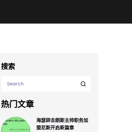
搜索
热门文章
海瑟辞去朗斯主帅职务加
盟尼斯开启新篇章