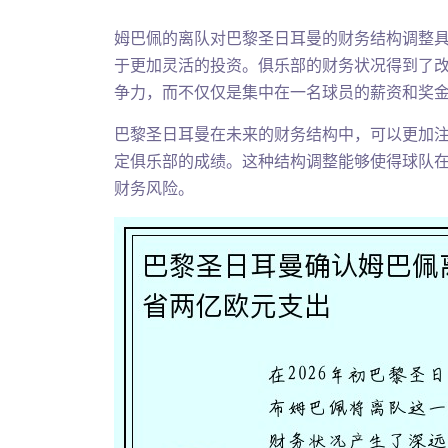
姆巴佩的离队对巴黎圣日耳曼的财务结构调整
于更加灵活的投资。俱乐部的财务状况得到了
争力，而不仅仅是集中在一名球员的薪资和奖
巴黎圣日耳曼在未来的财务结构中，可以更加
定俱乐部的成绩。这种结构调整能够使得球队
财务风险。