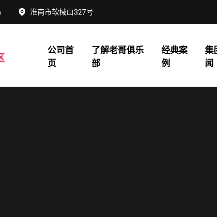
m
淮南市软械山327号
公司首
了解老哥俱乐
经典案
集
页
部
例
闻