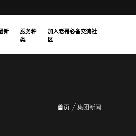
团新
服务种
加入老哥必备交流社
类
区
首页
集团新闻