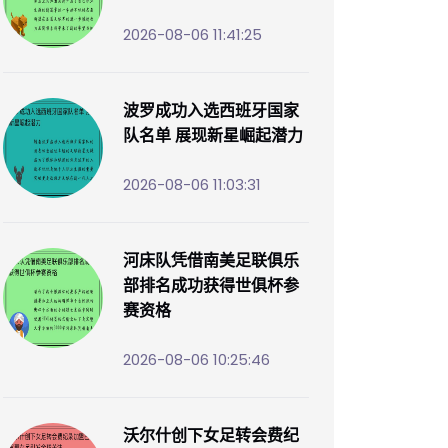
2026-08-06 11:41:25
波罗成功入选西班牙国家
队名单 展现新星崛起潜力
2026-08-06 11:03:31
河床队凭借南美足联俱乐
部排名成功获得世俱杯参
赛资格
2026-08-06 10:25:46
沃尔什创下女足转会费纪