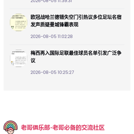
2026-08-05 11:39:31
欧冠战哈兰德错失空门引热议多位足坛名宿
发声质疑曼城锋霸表现
2026-08-05 11:02:28
梅西再入国际足联最佳球员名单引发广泛争
议
2026-08-05 10:25:27