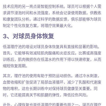
技术应用的另一亮点是智能控制系统。球员可以根据个人需
求调节浸泡时间和水流强度，系统会记录使用数据，供教练
和康复团队分析。通过科学的数据反馈，俱乐部能够为球员
制定个性化恢复方案，将理疗效果最大化。
3、对球员身体恢复
低温理疗池的增设对球员身体恢复具有直接和显著的影响。
首先，它能够有效减轻肌肉酸痛和炎症反应。比赛或高强度
训练后，肌肉微损伤在低温水的作用下得以快速修复，从而
缩短恢复周期。
其次，理疗池的使用有助于预防运动损伤。通过冷水刺激，
血管收缩和扩张促进了局部血液循环，减少了乳酸和代谢废
物的堆积，这在长期训练中对保持球员健康至关重要。同
时，它还能提高关节和肌腱的弹性，降低拉伤风险。
此外，心理恢复也是低温理疗的重要作用之一。球员在理疗