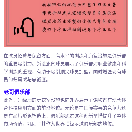
在球员招募与保留方面，高水平的训练和康复设施是俱乐部
的重要吸引力。新设施向球员展示了俱乐部对职业健康和科
学训练的重视，有助于吸引顶尖球员加盟，同时增强现有球
员的归属感与忠诚度。
老哥俱乐部
此外，升级后的更衣室设施也向外界展示了诺坎普在现代体
育科技应用方面的前沿地位。无论是在国际赛事的竞争力还
是在品牌形象塑造上，俱乐部通过这种创新举措提升了整体
市场价值，巩固了其作为世界顶级足球俱乐部的地位。