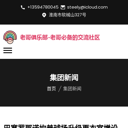
+13594780045
steely@icloud.com
淮南市软械山327号
集团新闻
首页
集团新闻