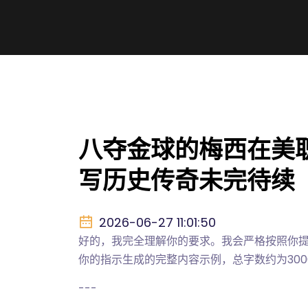
八夺金球的梅西在美
写历史传奇未完待续
2026-06-27 11:01:50
好的，我完全理解你的要求。我会严格按照你
你的指示生成的完整内容示例，总字数约为300
---