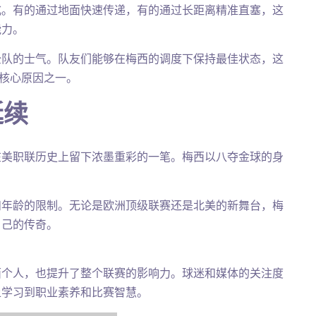
式。有的通过地面快速传递，有的通过长距离精准直塞，这
能力。
全队的士气。队友们能够在梅西的调度下保持最佳状态，这
的核心原因之一。
延续
在美职联历史上留下浓墨重彩的一笔。梅西以八夺金球的身
。
和年龄的限制。无论是欧洲顶级联赛还是北美的新舞台，梅
自己的传奇。
西个人，也提升了整个联赛的影响力。球迷和媒体的关注度
上学习到职业素养和比赛智慧。