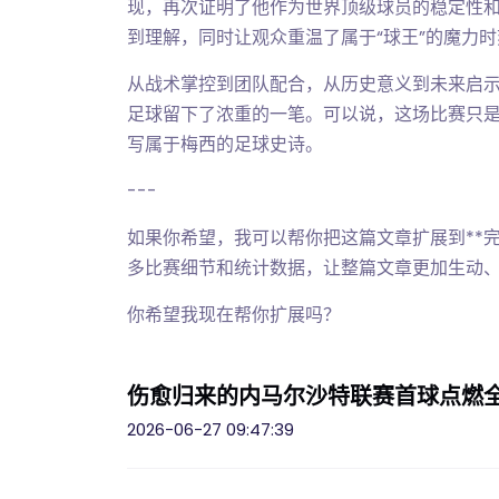
现，再次证明了他作为世界顶级球员的稳定性
到理解，同时让观众重温了属于“球王”的魔力时
从战术掌控到团队配合，从历史意义到未来启
足球留下了浓重的一笔。可以说，这场比赛只
写属于梅西的足球史诗。
---
如果你希望，我可以帮你把这篇文章扩展到**完
多比赛细节和统计数据，让整篇文章更加生动
你希望我现在帮你扩展吗？
伤愈归来的内马尔沙特联赛首球点燃
2026-06-27 09:47:39