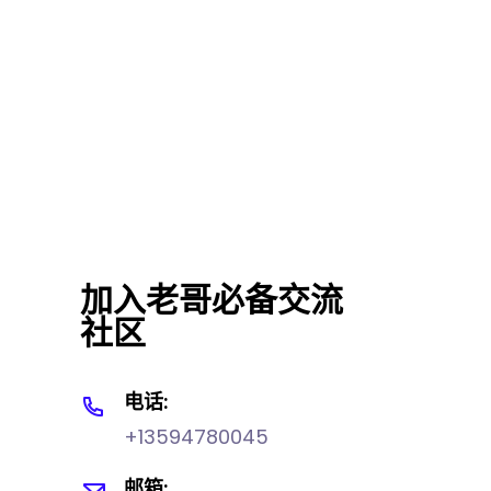
加入老哥必备交流
社区
电话:
+13594780045
邮箱: