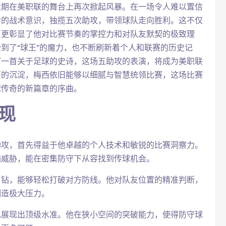
近期在美职联的舞台上再次掀起风暴。在一场令人难以置信
力的战术意识，独揽五次助攻，带领球队走向胜利。这不仅
，更彰显了他对比赛节奏的掌控力和对队友默契的极致理
到了“球王”的魔力，也不断刷新着个人和联赛的历史记
写一首关于足球的史诗，这场五助攻的表演，将成为美职联
历的沉淀，梅西依旧能够以细腻与智慧统领比赛，这场比赛
球传奇的新篇章的序曲。
现
助攻，首先得益于他卓越的个人技术和敏锐的比赛洞察力。
满威胁，能在密集防守下从容找到传球机会。
刁钻，能够轻松打破对方防线。他对队友位置的精准判断，
制造极大压力。
也展现出顶级水准。他在狭小空间的突破能力，使得防守球