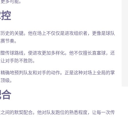
了更多可能。
掌控
写历史的关键。他在场上不仅仅是进攻组织者，更像是球队
比赛节奏。
调整传球路线，使进攻更加多样化。他不仅擅长直塞球，还
术让对手防不胜防。
，精确地预判队友和对手的动作。正是这种对场上全局的掌
样顶级。
配合
友之间的默契配合。他对队友跑位的熟悉程度，让每一次传