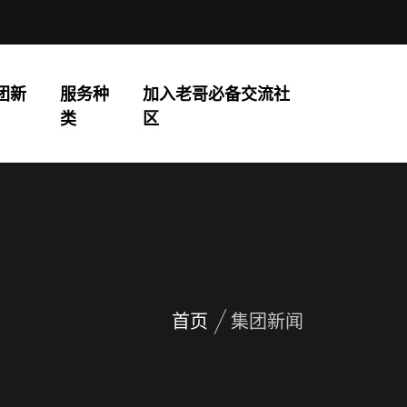
团新
服务种
加入老哥必备交流社
类
区
首页
集团新闻