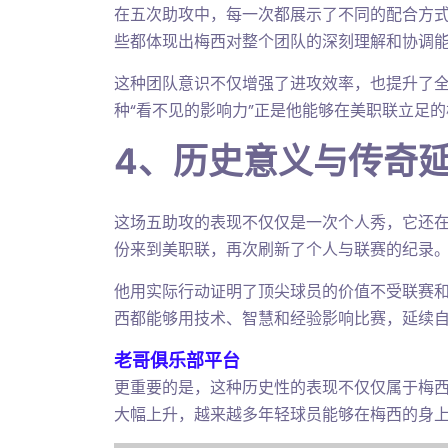
在五次助攻中，每一次都展示了不同的配合方
些都体现出梅西对整个团队的深刻理解和协调
这种团队意识不仅增强了进攻效率，也提升了
种“看不见的影响力”正是他能够在美职联立足
4、历史意义与传奇
这场五助攻的表现不仅仅是一次个人秀，它还
份来到美职联，再次刷新了个人与联赛的纪录
他用实际行动证明了顶尖球员的价值不受联赛
西都能够用技术、智慧和经验影响比赛，延续
老哥俱乐部平台
更重要的是，这种历史性的表现不仅仅属于梅
大幅上升，越来越多年轻球员能够在梅西的身