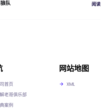
阵狼队
阅读
航
网站地图
司首页
XML
解老哥俱乐部
典案例