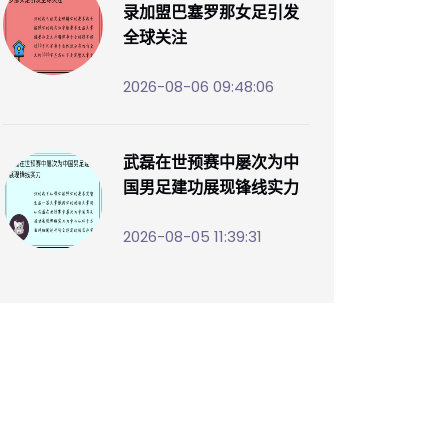
录加盟巴塞罗那女足引发
全球关注
2026-08-06 09:48:06
武磊在世预赛中屡次为中
国男足建功展现锋线实力
2026-08-05 11:39:31