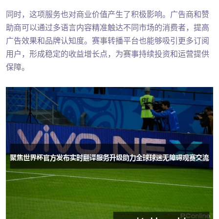
同时，这项服务也对商业价值产生了积极影响。广告商和赞
助商可以通过多语言内容精准触达不同市场的消费者，提高
广告效果和品牌认知度。赛事转播平台也能够吸引更多订阅
用户，形成稳定的收益增长点，为赛事持续投资和运营提供
保障。