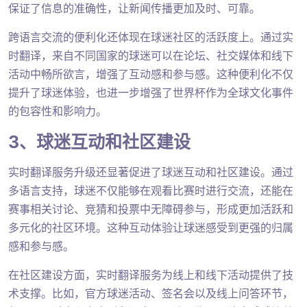
保证了信息的准确性，让新闻传播更加及时、可靠。
跨语言交流的便利化还体现在球迷社区的活跃度上。通过实
时翻译，来自不同国家的球迷可以在论坛、社交媒体和线下
活动中畅所欲言，增强了互动感和参与感。这种便利化不仅
提升了球迷体验，也进一步增强了世界杯作为全球文化事件
的包容性和影响力。
3、球迷互动和社区建设
实时翻译服务升级还显著促进了球迷互动和社区建设。通过
多语言支持，球迷不仅能够在观看比赛时进行交流，还能在
赛事相关讨论、竞猜和投票中无障碍参与，形成更加活跃和
多元化的社区环境。这种互动体验让球迷感受到更强的归属
感和参与感。
在社区建设方面，实时翻译服务为线上和线下活动提供了技
术支撑。比如，官方球迷活动、签名会以及线上问答环节，