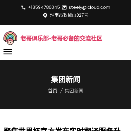
+13594780045
steely@icloud.com
淮南市软械山327号
集团新闻
首页
集团新闻