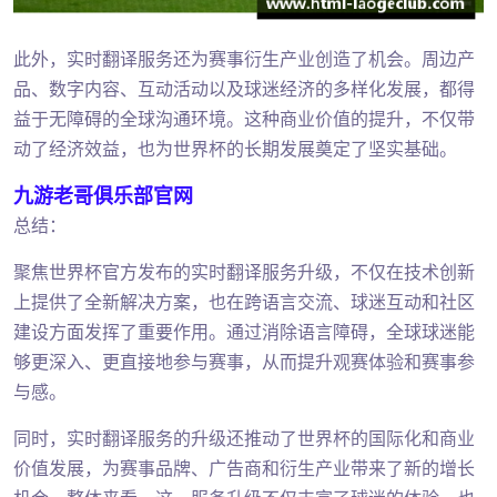
此外，实时翻译服务还为赛事衍生产业创造了机会。周边产
品、数字内容、互动活动以及球迷经济的多样化发展，都得
益于无障碍的全球沟通环境。这种商业价值的提升，不仅带
动了经济效益，也为世界杯的长期发展奠定了坚实基础。
九游老哥俱乐部官网
总结：
聚焦世界杯官方发布的实时翻译服务升级，不仅在技术创新
上提供了全新解决方案，也在跨语言交流、球迷互动和社区
建设方面发挥了重要作用。通过消除语言障碍，全球球迷能
够更深入、更直接地参与赛事，从而提升观赛体验和赛事参
与感。
同时，实时翻译服务的升级还推动了世界杯的国际化和商业
价值发展，为赛事品牌、广告商和衍生产业带来了新的增长