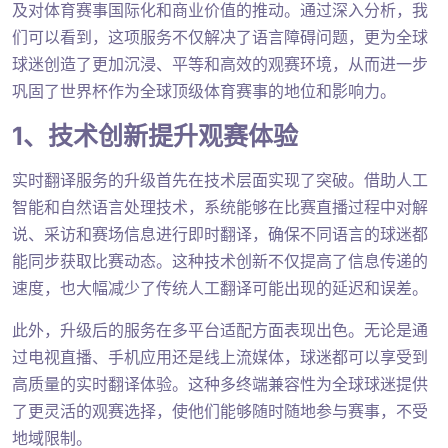
及对体育赛事国际化和商业价值的推动。通过深入分析，我
们可以看到，这项服务不仅解决了语言障碍问题，更为全球
球迷创造了更加沉浸、平等和高效的观赛环境，从而进一步
巩固了世界杯作为全球顶级体育赛事的地位和影响力。
1、技术创新提升观赛体验
实时翻译服务的升级首先在技术层面实现了突破。借助人工
智能和自然语言处理技术，系统能够在比赛直播过程中对解
说、采访和赛场信息进行即时翻译，确保不同语言的球迷都
能同步获取比赛动态。这种技术创新不仅提高了信息传递的
速度，也大幅减少了传统人工翻译可能出现的延迟和误差。
此外，升级后的服务在多平台适配方面表现出色。无论是通
过电视直播、手机应用还是线上流媒体，球迷都可以享受到
高质量的实时翻译体验。这种多终端兼容性为全球球迷提供
了更灵活的观赛选择，使他们能够随时随地参与赛事，不受
地域限制。