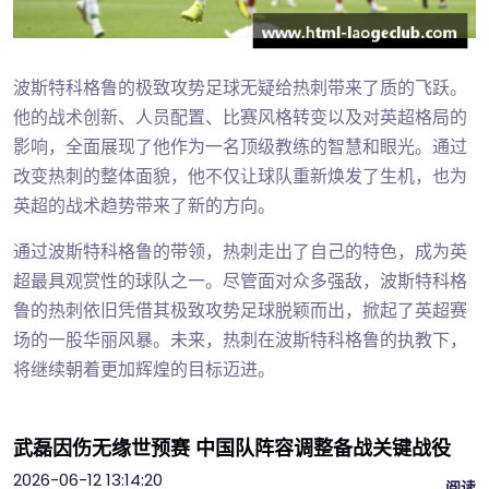
波斯特科格鲁的极致攻势足球无疑给热刺带来了质的飞跃。
他的战术创新、人员配置、比赛风格转变以及对英超格局的
影响，全面展现了他作为一名顶级教练的智慧和眼光。通过
改变热刺的整体面貌，他不仅让球队重新焕发了生机，也为
英超的战术趋势带来了新的方向。
通过波斯特科格鲁的带领，热刺走出了自己的特色，成为英
超最具观赏性的球队之一。尽管面对众多强敌，波斯特科格
鲁的热刺依旧凭借其极致攻势足球脱颖而出，掀起了英超赛
场的一股华丽风暴。未来，热刺在波斯特科格鲁的执教下，
将继续朝着更加辉煌的目标迈进。
武磊因伤无缘世预赛 中国队阵容调整备战关键战役
2026-06-12 13:14:20
阅读