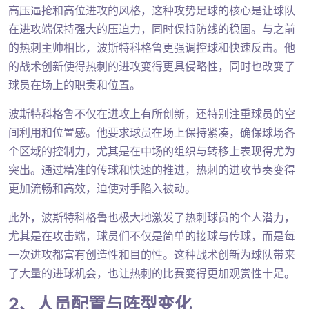
高压逼抢和高位进攻的风格，这种攻势足球的核心是让球队
在进攻端保持强大的压迫力，同时保持防线的稳固。与之前
的热刺主帅相比，波斯特科格鲁更强调控球和快速反击。他
的战术创新使得热刺的进攻变得更具侵略性，同时也改变了
球员在场上的职责和位置。
波斯特科格鲁不仅在进攻上有所创新，还特别注重球员的空
间利用和位置感。他要求球员在场上保持紧凑，确保球场各
个区域的控制力，尤其是在中场的组织与转移上表现得尤为
突出。通过精准的传球和快速的推进，热刺的进攻节奏变得
更加流畅和高效，迫使对手陷入被动。
此外，波斯特科格鲁也极大地激发了热刺球员的个人潜力，
尤其是在攻击端，球员们不仅是简单的接球与传球，而是每
一次进攻都富有创造性和目的性。这种战术创新为球队带来
了大量的进球机会，也让热刺的比赛变得更加观赏性十足。
2、人员配置与阵型变化