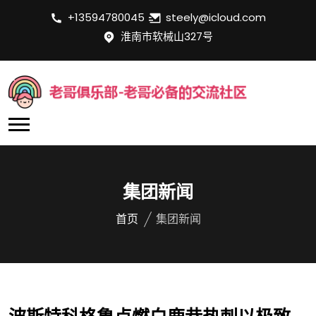
+13594780045
steely@icloud.com
淮南市软械山327号
集团新闻
首页
集团新闻