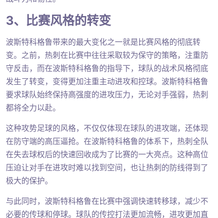
3、比赛风格的转变
波斯特科格鲁带来的最大变化之一就是比赛风格的彻底转
变。之前，热刺在比赛中往往采取较为保守的策略，注重防
守反击，而在波斯特科格鲁的指导下，球队的战术风格彻底
发生了转变，变得更加注重主动进攻和控球。波斯特科格鲁
要求球队始终保持高强度的进攻压力，无论对手强弱，热刺
都将全力以赴。
这种攻势足球的风格，不仅仅体现在球队的进攻端，还体现
在防守端的高压逼抢。在波斯特科格鲁的体系下，热刺全队
在失去球权后的快速回收成为了比赛的一大亮点。这种高位
压迫让对手在进攻时难以找到空间，也让热刺的防线得到了
极大的保护。
与此同时，波斯特科格鲁在比赛中强调快速转移球，减少不
必要的传球和停球。球队的传控打法更加流畅，进攻更加直