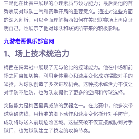
三是他在比赛中展现的心理素质与领导能力；最后是他的首
秀表现对球队士气和赛季开局的重要意义。通过对这些方面
的深入剖析，可以全面理解梅西如何在美职联赛场上再度证
明自己，也展示了他对球队和联赛所带来的积极影响。
九游老哥俱乐部官网
1、场上技术统治力
梅西在揭幕战中展现了无与伦比的控球能力。他在中场和前
场之间自如切换，利用身体重心和速度变化成功摆脱对手的
逼抢，为球队创造了多次进攻机会。这种技术统治力不仅让
对手防不胜防，也为队友提供了更多的空间和传球选择。
突破能力是梅西最具威胁的武器之一。在比赛中，他多次带
球突破防线，用精准的脚下动作和速度变化撕开对手防守，
成功将球送入前场危险区域。这些突破不仅直接威胁到对手
球门，也为球队建立了稳定的攻势节奏。