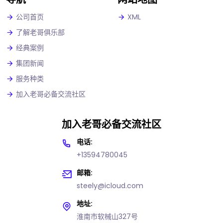
公司首页
XML
了解老哥俱乐部
经典案例
集团新闻
服务种类
加入老哥必备交流社区
加入老哥必备交流社区
电话:
+13594780045
邮箱:
steely@icloud.com
地址:
淮南市软械山327号