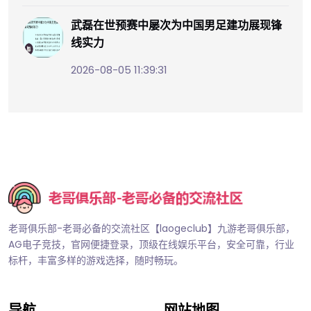
武磊在世预赛中屡次为中国男足建功展现锋
线实力
2026-08-05 11:39:31
老哥俱乐部-老哥必备的交流社区【laogeclub】九游老哥俱乐部，
AG电子竞技，官网便捷登录，顶级在线娱乐平台，安全可靠，行业
标杆，丰富多样的游戏选择，随时畅玩。
导航
网站地图