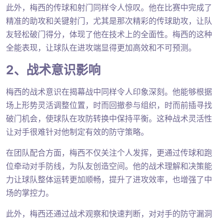
此外，梅西的传球和射门同样令人惊叹。他在比赛中完成了
精准的助攻和关键射门，尤其是那次精彩的传球助攻，让队
友轻松破门得分，体现了他在技术上的全面性。梅西的这种
全能表现，让球队在进攻端显得更加高效和不可预测。
2、战术意识影响
梅西的战术意识在揭幕战中同样令人印象深刻。他能够根据
场上形势灵活调整位置，时而回撤参与组织，时而前插寻找
破门机会，使球队在攻防转换中保持平衡。这种战术灵活性
让对手很难针对他制定有效的防守策略。
在团队配合方面，梅西不仅关注个人发挥，更通过传球和跑
位牵动对手防线，为队友创造空间。他的战术理解和决策能
力让球队整体运转更加顺畅，提升了进攻效率，也增强了中
场的掌控力。
此外，梅西还通过战术观察和快速判断，对对手的防守漏洞