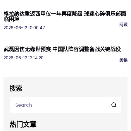
格拉纳达重返西甲仅一年再度降级 球迷心碎俱乐部面
临困境
阅读
2026-06-12 10:00:47
武磊因伤无缘世预赛 中国队阵容调整备战关键战役
2026-06-12 13:14:20
阅读
搜索
热门文章