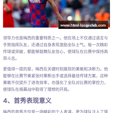
领导力也是梅西的重要特质之一。他在场上不仅通过语言与
手势指挥队友，还通过自身表现激励全队士气。每一次精彩
传球或突破，都能够鼓舞队友信心，使球队在比赛中保持高
昂斗志。
更值得一提的是，梅西在关键时刻展现的果敢和决断力。他
能够在比赛节奏紧张时果断出手或选择最佳传球方案，这种
果敢不仅提升了进攻效率，也强化了全队对比赛的掌控力，
使球队在揭幕战中取得了理想的开局。
4、首秀表现意义
梅西的首秀不仅是一场精彩的个人表演，更为球队注入了强