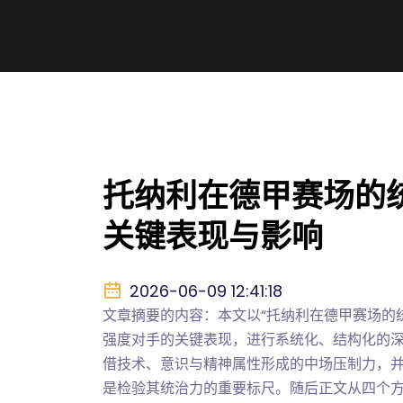
托纳利在德甲赛场的
关键表现与影响
2026-06-09 12:41:18
文章摘要的内容：本文以“托纳利在德甲赛场的
强度对手的关键表现，进行系统化、结构化的
借技术、意识与精神属性形成的中场压制力，
是检验其统治力的重要标尺。随后正文从四个