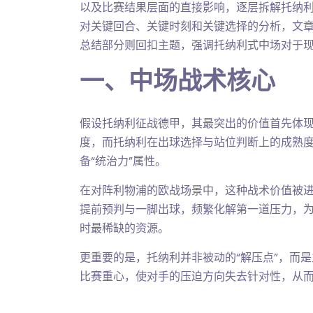
以及比赛结果层面的直接影响，逐层拆解托纳
对关键回合、关键时刻和关键选择的分析，文
总结部分则回扣主题，强调托纳利式中场对于
一、中场战术核心
假设托纳利征战德甲，其最突出的价值首先体
度，而托纳利在出球选择与站位判断上的成熟
备“统治力”属性。
在对阵利物浦的欧战场景中，这种战术价值被
提前预判与一脚出球，频繁化解第一道压力，
时最稀缺的资源。
更重要的是，托纳利并非被动的“解压点”，而
比赛重心，使对手的压迫方向失去针对性，从