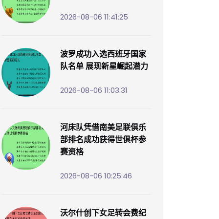
2026-08-06 11:41:25
波罗成功入选西班牙国家
队名单 展现新星崛起潜力
2026-08-06 11:03:31
河床队凭借南美足联俱乐
部排名成功获得世俱杯参
赛资格
2026-08-06 10:25:46
沃尔什创下女足转会费纪