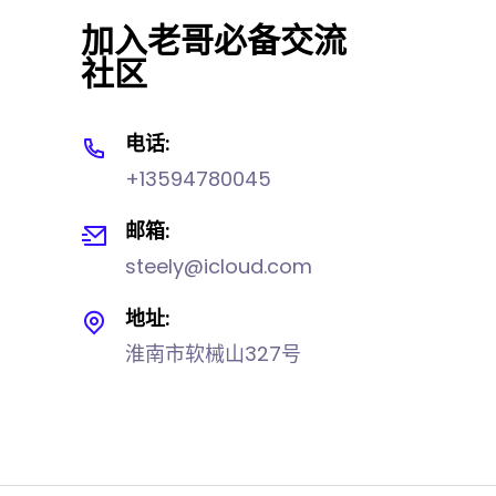
加入老哥必备交流
社区
电话:
+13594780045
邮箱:
steely@icloud.com
地址:
淮南市软械山327号