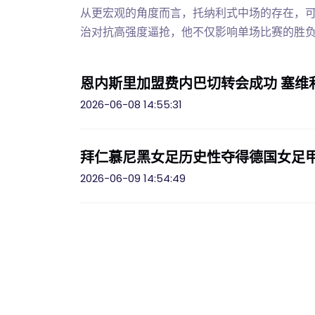
从更宏观的角度而言，托纳利式中场的存在，
治对抗高强度逼抢，他不仅影响单场比赛的胜
恩内斯里加盟费内巴切转会成功 塞维
2026-06-08 14:55:31
拜仁慕尼黑女足历史性夺得德国女足甲
2026-06-09 14:54:49