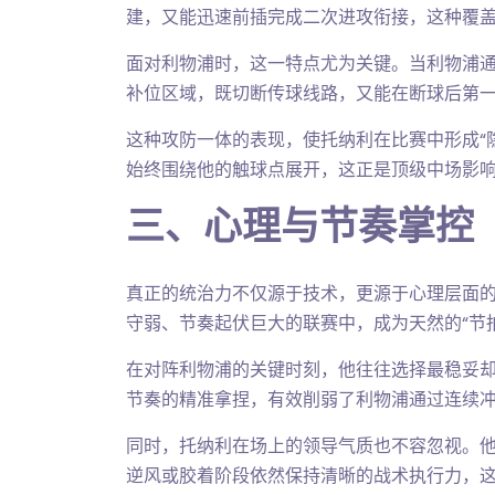
建，又能迅速前插完成二次进攻衔接，这种覆
面对利物浦时，这一特点尤为关键。当利物浦
补位区域，既切断传球线路，又能在断球后第
这种攻防一体的表现，使托纳利在比赛中形成“
始终围绕他的触球点展开，这正是顶级中场影
三、心理与节奏掌控
真正的统治力不仅源于技术，更源于心理层面
守弱、节奏起伏巨大的联赛中，成为天然的“节
在对阵利物浦的关键时刻，他往往选择最稳妥
节奏的精准拿捏，有效削弱了利物浦通过连续
同时，托纳利在场上的领导气质也不容忽视。
逆风或胶着阶段依然保持清晰的战术执行力，