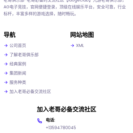
老哥俱乐部-老哥必备的交流社区【laogeclub】九游老哥俱乐部，
AG电子竞技，官网便捷登录，顶级在线娱乐平台，安全可靠，行业
标杆，丰富多样的游戏选择，随时畅玩。
导航
网站地图
公司首页
XML
了解老哥俱乐部
经典案例
集团新闻
服务种类
加入老哥必备交流社区
加入老哥必备交流社区
电话:
+13594780045