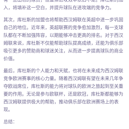
入，将填补这一空白，并提升球队在进攻端的竞争力。
其次，库杜斯的加盟也将帮助西汉姆联在英超中进一步巩固
自己的地位。近年来，英超联赛的竞争愈加激烈，每一支球
队都在不断加强阵容，以期能够冲击更高的排名。对于西汉
姆联来说，库杜斯不仅能帮助球队提高成绩，还能为俱乐部
吸引更多的赞助商和球迷关注，从而进一步提高球队的商业
价值。
最后，库杜斯的个人能力和天赋，也将在未来成为西汉姆联
竞争欧洲赛事的核心力量。随着西汉姆联有望在未来几年争
夺欧战席位，库杜斯的能力将对球队的欧洲之旅起到至关重
要的作用。无论是参与欧联杯，还是欧冠，库杜斯都能够为
西汉姆联提供极大的帮助，推动俱乐部在欧洲赛场上的表
现。
总结：