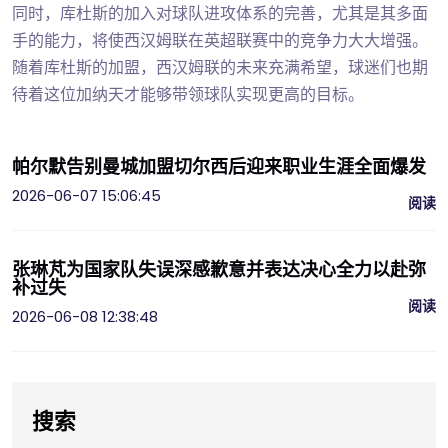
同时，库杜斯的加入对球队进攻体系的完善，尤其是其多面
手的能力，将使西汉姆联在英超联赛中的竞争力大大增强。
随着库杜斯的加盟，西汉姆联的未来充满希望，球迷们也期
待着这位加纳天才能够带领球队实现更高的目标。
帕尔默告别曼城加盟切尔西后迎来职业生涯全面爆发
2026-06-07 15:06:45
阅读
张琳芃为国家队失误深感歉意并表达决心全力以赴弥
补过失
阅读
2026-06-08 12:38:48
搜索