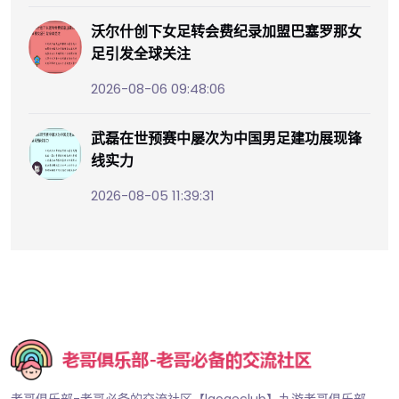
沃尔什创下女足转会费纪录加盟巴塞罗那女
足引发全球关注
2026-08-06 09:48:06
武磊在世预赛中屡次为中国男足建功展现锋
线实力
2026-08-05 11:39:31