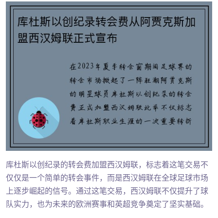
库杜斯以创纪录的转会费加盟西汉姆联，标志着这笔交易不
仅仅是一个简单的转会事件，而是西汉姆联在全球足球市场
上逐步崛起的信号。通过这笔交易，西汉姆联不仅提升了球
队实力，也为未来的欧洲赛事和英超竞争奠定了坚实基础。