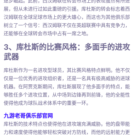
逐步崛起。此前，西汉姆联在转会市场上的表现虽然有所进
展，但从未进行过如此重磅的引援。库杜斯的转会标志着西
汉姆联在全球足球市场上的更大雄心，而这也为其他俱乐部
树立了一个信号：西汉姆联不仅在英超联赛中具有竞争力，
还能够在全球转会市场中占有一席之地。
3、库杜斯的比赛风格：多面手的进攻
武器
库杜斯作为一名进攻型球员，其比赛风格特点鲜明。他不仅
仅是一位优秀的进攻组织者，还是一名具有极高威胁的进球
机器。在阿贾克斯期间，库杜斯展现了他多面手的特点，能
够胜任多个进攻位置，从中场到边锋再到前锋，他的全能性
使得他成为球队战术体系中的重要一环。
九游老哥俱乐部官网
库杜斯的技术特点也使得他在进攻端充满威胁。他的盘带能
力和速度使得他能够轻松突破对方防线，而他的远射能力更