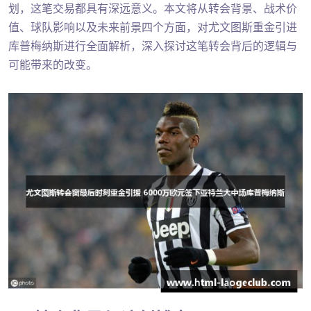
划，这笔交易都具有深远意义。本文将从转会背景、战术价
值、球队影响以及未来前景四个方面，对尤文图斯重金引进
库普梅纳斯进行全面解析，深入探讨这笔转会背后的逻辑与
可能带来的改变。