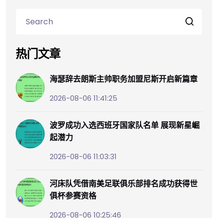
热门文章
海瑟辞去朗斯主帅职务加盟尼斯开启新篇章
2026-08-06 11:41:25
波罗成功入选西班牙国家队名单 展现新星崛
起潜力
2026-08-06 11:03:31
河床队凭借南美足联俱乐部排名成功获得世
俱杯参赛资格
2026-08-06 10:25:46