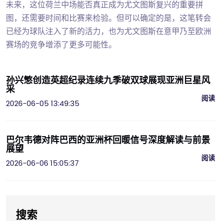
未来，这位荷兰中场能否真正成为尤文图斯复兴的重要拼
图，还需要时间和比赛来检验。但可以确定的是，这笔转会
已经为球队注入了新的活力，也为尤文图斯在意甲乃至欧洲
赛场的竞争增添了更多可能性。
孙兴慜创造英超纪录连续九季破双球展现亚洲巨星风
采
阅读
2026-06-05 13:49:35
巴尔韦德对阵巴西的亚洲杯回暖信号深度解读与前景
展望
阅读
2026-06-06 15:05:37
搜索