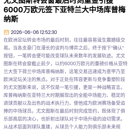
尤文图斯转会窗最后时刻重金引援
6000万欧元签下亚特兰大中场库普梅
纳斯
2026-06-06 12:52:30
在欧洲足坛转会市场的最后时刻，往往最容易诞生震撼级交
易。当各支豪门在漫长的谈判与博弈之后，终于按下“确认”
按钮，一笔转会便可能改变球队未来数年的发展轨迹。尤文
图斯在转会窗截止前夕，以约6000万欧元的重磅价格从亚特
兰大签下荷兰中场库普梅纳斯，这笔交易迅速成为意甲乃至
欧洲足坛关注的焦点。对于正处在阵容更新与竞争重塑阶段
的尤文图斯来说，这不仅是一笔引援，更是一种战略宣言。
库普梅纳斯在亚特兰大时期展现出的全能中场能力、稳定的
进球贡献以及出色的战术执行力，使他成为欧洲赛场备受追
捧的中场球员。尤文图斯在最后时刻完成签约，既体现了俱
乐部高层的决心，也折射出球队对于中场升级的迫切需求。
从战术层面到球队重建，从球员个人能力到俱乐部未来规