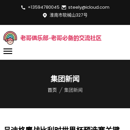
+13594780045
steely@icloud.com
淮南市软械山327号
集团新闻
首页
集团新闻