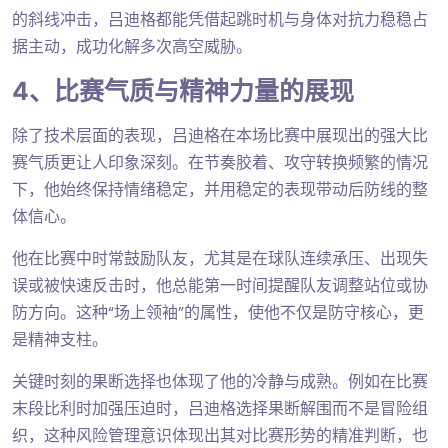
的斜线冲击，吕迪格都能凭借起跳时机与身体对抗力稳稳占
据主动，成功化解多次高空威胁。
4、比赛气质与精神力量的展现
除了技术层面的表现，吕迪格在本场比赛中展现出的强大比
赛气质更让人印象深刻。在节奏胶着、攻守转换频繁的情况
下，他始终保持情绪稳定，并用稳定的表现带动后防线的整
体信心。
他在比赛中时常鼓励队友，尤其是在球队连续承压、出现失
误或被快速反击时，他总能第一时间提醒队友调整站位或协
防方向。这种“场上领袖”的属性，使他不仅是防守核心，更
是精神支柱。
关键时刻的果断选择也体现了他的冷静与成熟。例如在比赛
末段比利时加强压迫时，吕迪格选择果断解围而不是冒险组
织，这种风险管理意识体现出其对比赛形势的精准判断，也