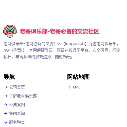
老哥俱乐部-老哥必备的交流社区【laogeclub】九游老哥俱乐部，
AG电子竞技，官网便捷登录，顶级在线娱乐平台，安全可靠，行业
标杆，丰富多样的游戏选择，随时畅玩。
导航
网站地图
公司首页
XML
了解老哥俱乐部
经典案例
集团新闻
服务种类