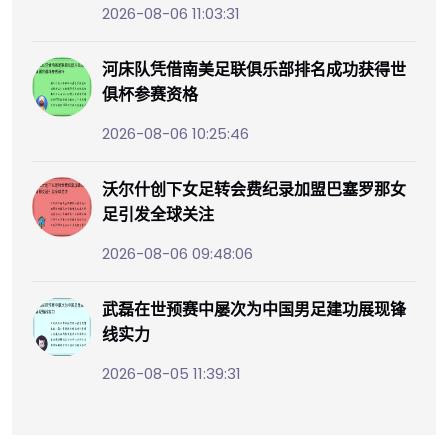
2026-08-06 11:03:31
河床队凭借南美足联俱乐部排名成功获得世
俱杯参赛资格
2026-08-06 10:25:46
沃尔什创下女足转会费纪录加盟巴塞罗那女
足引发全球关注
2026-08-06 09:48:06
武磊在世预赛中屡次为中国男足建功展现锋
线实力
2026-08-05 11:39:31