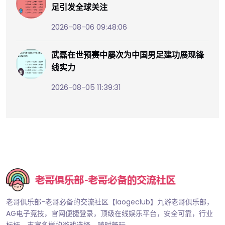
足引发全球关注
2026-08-06 09:48:06
武磊在世预赛中屡次为中国男足建功展现锋
线实力
2026-08-05 11:39:31
老哥俱乐部-老哥必备的交流社区【laogeclub】九游老哥俱乐部，
AG电子竞技，官网便捷登录，顶级在线娱乐平台，安全可靠，行业