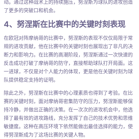
动。通过这种战术上的持续施压，努涅斯为球队的进攻创造
了更多的突破口和机会。
4、努涅斯在比赛中的关键时刻表现
在欧冠对阵摩纳哥的比赛中，努涅斯的表现不仅仅局限于常
规的进攻贡献，他在比赛中的关键时刻也展现出了非凡的决
断力和影响力。在比赛的高潮阶段，努涅斯通过一次快速的
反击成功打破了摩纳哥的防守，直接帮助球队打开局面。这
一进球，不仅是对个人能力的体现，更是他在关键时刻为球
队提供稳定支持的证明。
除此之外，努涅斯在比赛中的心理素质也得到了考验。在比
赛的关键时刻，面对摩纳哥密集防守的压力，努涅斯能够保
持冷静，并做出正确的决策。在一次次的进攻机会中，他选
择了最有效的进攻路线，充分发挥了自己的技术优势和思维
敏捷度。这种在高压环境下依然能做出最佳选择的能力，使
得努涅斯成为了这场比赛的关键人物。