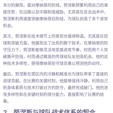
充分的展现。面对摩纳哥的防线，努涅斯频繁利用自己的速
度优势，在边路以及中路制造威胁。尤其是在反击战术中，
努涅斯利用速度突破摩纳哥后防线，为球队创造了多个进攻
机会。
其次，努涅斯在技术细节上的表现也值得称道。尤其是在控
球和突破方面，他展现出了出色的脚下技术。在摩纳哥的防
守压力下，努涅斯能够灵活地变换进攻节奏，时而用个人突
破撕开防线，时而通过精准的传球给队友创造机会。他的这
种技术多样性，使得摩纳哥防守球员难以预测他的动作。
最后，努涅斯在禁区内的冷静和精准也为球队带来了直接的
进球贡献。在比赛的关键时刻，他能够保持冷静，利用自己
的身体素质与技术打破对方的防守，最终完成破门。他的进
攻多样性和在关键时刻的得分能力，直接影响了比赛的结
果。
2、努涅斯与球队战术体系的契合