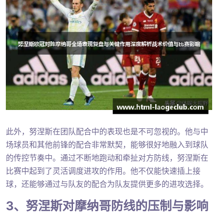
此外，努涅斯在团队配合中的表现也是不可忽视的。他与中
场球员和其他前锋的配合非常默契，能够很好地融入到球队
的传控节奏中。通过不断地跑动和牵扯对方防线，努涅斯在
比赛中起到了灵活调度进攻的作用。他不仅能快速插上接
球，还能够通过与队友的配合为队友提供更多的进攻选择。
3、努涅斯对摩纳哥防线的压制与影响