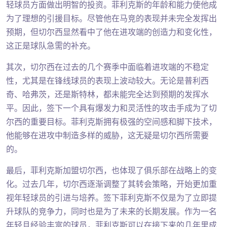
轻球员方面做出明智的投资。菲利克斯的年龄和能力使他成
为了理想的引援目标。尽管他在马竞的表现并未完全发挥出
预期，但切尔西显然看中了他在进攻端的创造力和变化性，
这正是球队急需的补充。
其次，切尔西在过去的几个赛季中面临着进攻端的不稳定
性，尤其是在锋线球员的表现上波动较大。无论是普利西
奇、哈弗茨，还是斯特林，都未能完全达到预期的发挥水
平。因此，签下一个具有爆发力和灵活性的攻击手成为了切
尔西的重要目标。菲利克斯拥有极强的空间感和脚下技术，
他能够在进攻中制造多样的威胁，这无疑是切尔西所需要
的。
最后，菲利克斯加盟切尔西，也体现了俱乐部在战略上的变
化。过去几年，切尔西逐渐调整了其转会策略，开始更加重
视年轻球员的引进与培养。签下菲利克斯不仅是为了立即提
升球队的竞争力，同时也是为了未来的长期发展。作为一名
年轻且经验丰富的球员，菲利克斯可以在接下来的几年里成