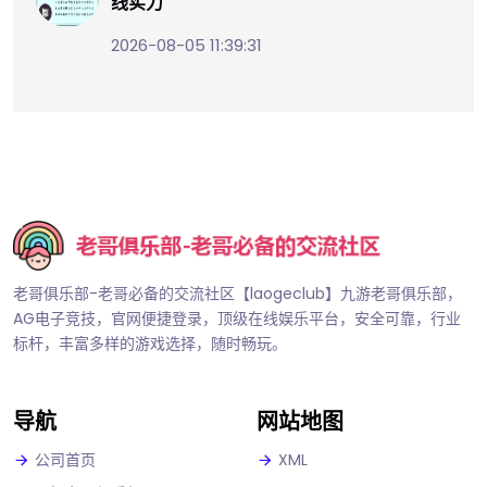
线实力
2026-08-05 11:39:31
老哥俱乐部-老哥必备的交流社区【laogeclub】九游老哥俱乐部，
AG电子竞技，官网便捷登录，顶级在线娱乐平台，安全可靠，行业
标杆，丰富多样的游戏选择，随时畅玩。
导航
网站地图
公司首页
XML