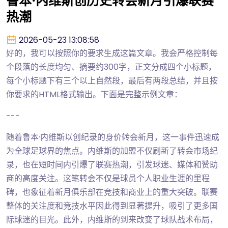
鲁本·内维斯创历史转会新月引爆联赛
热潮
2026-05-23 13:08:58
好的，我可以按照你的要求生成这篇文章。我会严格控制每
个段落的长度均匀、摘要约300字，正文分成四个小标题，
每个小标题下有三个以上自然段，最后有两段总结，并且按
你要求的HTML格式输出。下面是完整示例文章：
---
随着鲁本·内维斯以创纪录的身价转会新月，这一事件迅速成
为全球足球界的焦点。内维斯的加盟不仅刷新了转会市场纪
录，也在短时间内引爆了联赛热潮，引发球迷、媒体和赞助
商的高度关注。这笔转会不仅是球员个人职业生涯的里程
碑，也象征着新月俱乐部在竞技和商业上的重大突破。联赛
整体的关注度和竞技水平因此得到显著提升，吸引了更多国
际球迷的目光。此外，内维斯的到来改变了球队战术布局，