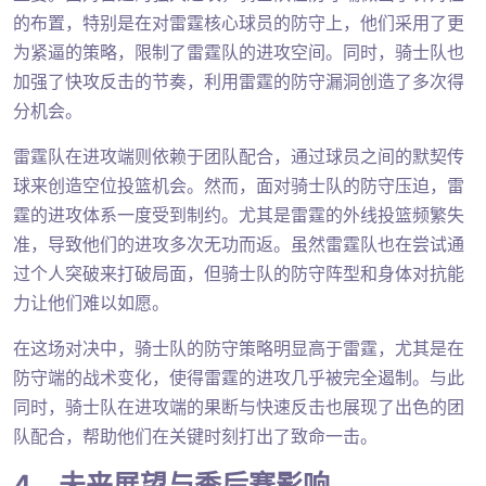
的布置，特别是在对雷霆核心球员的防守上，他们采用了更
为紧逼的策略，限制了雷霆队的进攻空间。同时，骑士队也
加强了快攻反击的节奏，利用雷霆的防守漏洞创造了多次得
分机会。
雷霆队在进攻端则依赖于团队配合，通过球员之间的默契传
球来创造空位投篮机会。然而，面对骑士队的防守压迫，雷
霆的进攻体系一度受到制约。尤其是雷霆的外线投篮频繁失
准，导致他们的进攻多次无功而返。虽然雷霆队也在尝试通
过个人突破来打破局面，但骑士队的防守阵型和身体对抗能
力让他们难以如愿。
在这场对决中，骑士队的防守策略明显高于雷霆，尤其是在
防守端的战术变化，使得雷霆的进攻几乎被完全遏制。与此
同时，骑士队在进攻端的果断与快速反击也展现了出色的团
队配合，帮助他们在关键时刻打出了致命一击。
4、未来展望与季后赛影响