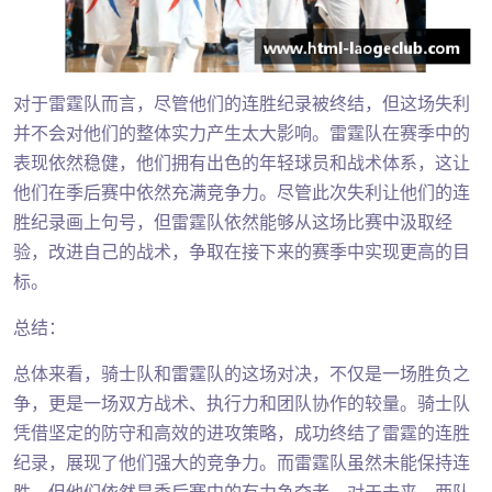
对于雷霆队而言，尽管他们的连胜纪录被终结，但这场失利
并不会对他们的整体实力产生太大影响。雷霆队在赛季中的
表现依然稳健，他们拥有出色的年轻球员和战术体系，这让
他们在季后赛中依然充满竞争力。尽管此次失利让他们的连
胜纪录画上句号，但雷霆队依然能够从这场比赛中汲取经
验，改进自己的战术，争取在接下来的赛季中实现更高的目
标。
总结：
总体来看，骑士队和雷霆队的这场对决，不仅是一场胜负之
争，更是一场双方战术、执行力和团队协作的较量。骑士队
凭借坚定的防守和高效的进攻策略，成功终结了雷霆的连胜
纪录，展现了他们强大的竞争力。而雷霆队虽然未能保持连