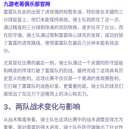
九游老哥俱乐部官网
雷霆队在此时出现了进攻端的短暂失误，特别是在关键的三
分球投篮上，他们未能保持高效。骑士队则抓住了这一点，
通过精准的三分球和快速的攻防转换，逐步拉开了比分。而
在防守端，骑士队通过限制雷霆核心球员的发挥，成功封锁
了雷霆的进攻路线，使得雷霆队在最后几分钟未能有效追
分。
尤其是在比赛的最后一刻，骑士队通过一个关键的防守篮板
和精准的传球打破了雷霆队的防线，最终完成了这场具有历
史意义的胜利。这场比赛不仅仅是一个普通的常规赛胜利，
它打破了雷霆队的连胜纪录，更重要的是，骑士队的球员们
展现出了在压力下迎难而上的决心和实力。
3、两队战术变化与影响
从战术角度来看，骑士队在这场比赛中的战术调整显得尤为
重要。面对雷霆的强大进攻，骑士队在防守端做出了针对性