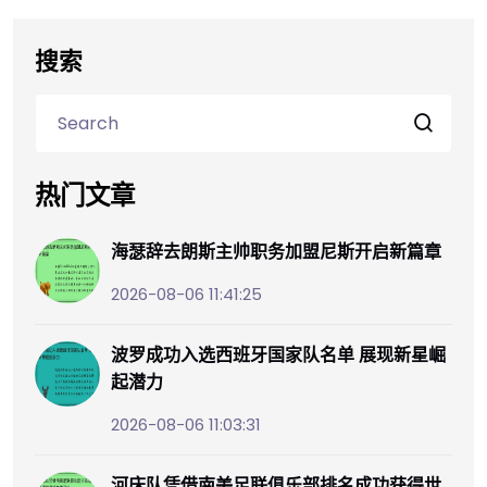
搜索
热门文章
海瑟辞去朗斯主帅职务加盟尼斯开启新篇章
2026-08-06 11:41:25
波罗成功入选西班牙国家队名单 展现新星崛
起潜力
2026-08-06 11:03:31
河床队凭借南美足联俱乐部排名成功获得世