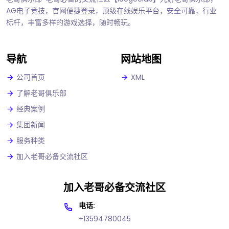
AG电子竞技，官网便捷登录，顶级在线娱乐平台，安全可靠，行业
标杆，丰富多样的游戏选择，随时畅玩。
导航
网站地图
公司首页
XML
了解老哥俱乐部
经典案例
集团新闻
服务种类
加入老哥必备交流社区
加入老哥必备交流社区
电话:
+13594780045