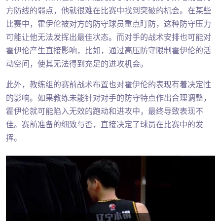
方防线的弱点，他就很难在比赛中找到突破的机会。在某些
比赛中，霍伊伦被对方的防守球员重点盯防，这种防守压力
可能让他无法发挥出最佳状态。而对手的战术安排也可能对
霍伊伦产生直接影响，比如，通过高压防守限制霍伊伦的活
动空间，使其无法得到充足的进攻机会。
此外，教练组的赛前战术布置也对霍伊伦的表现有着决定性
的影响。如果教练未能针对对手的防守特点作出合理调整，
霍伊伦就可能陷入无效的跑动和进攻中，最终导致表现不
佳。赛前准备的细致与否，直接决定了球员在比赛中的发
挥。