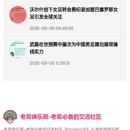
沃尔什创下女足转会费纪录加盟巴塞罗那女
足引发全球关注
2026-08-06 09:48:06
武磊在世预赛中屡次为中国男足建功展现锋
线实力
2026-08-05 11:39:31
老哥俱乐部-老哥必备的交流社区【laogeclub】九游老哥俱乐部，