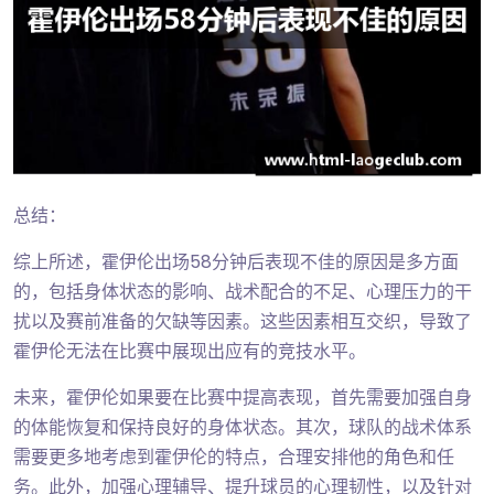
总结：
综上所述，霍伊伦出场58分钟后表现不佳的原因是多方面
的，包括身体状态的影响、战术配合的不足、心理压力的干
扰以及赛前准备的欠缺等因素。这些因素相互交织，导致了
霍伊伦无法在比赛中展现出应有的竞技水平。
未来，霍伊伦如果要在比赛中提高表现，首先需要加强自身
的体能恢复和保持良好的身体状态。其次，球队的战术体系
需要更多地考虑到霍伊伦的特点，合理安排他的角色和任
务。此外，加强心理辅导、提升球员的心理韧性，以及针对