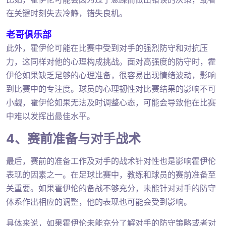
在关键时刻失去冷静，错失良机。
老哥俱乐部
此外，霍伊伦可能在比赛中受到对手的强烈防守和对抗压
力，这同样对他的心理构成挑战。面对高强度的防守时，霍
伊伦如果缺乏足够的心理准备，很容易出现情绪波动，影响
到比赛中的专注度。球员的心理韧性对比赛结果的影响不可
小觑，霍伊伦如果无法及时调整心态，可能会导致他在比赛
中难以发挥出最佳水平。
4、赛前准备与对手战术
最后，赛前的准备工作及对手的战术针对性也是影响霍伊伦
表现的因素之一。在足球比赛中，教练和球员的赛前准备至
关重要。如果霍伊伦的备战不够充分，未能针对对手的防守
体系作出相应的调整，他的表现也可能会受到影响。
具体来说，如果霍伊伦未能充分了解对手的防守策略或者对