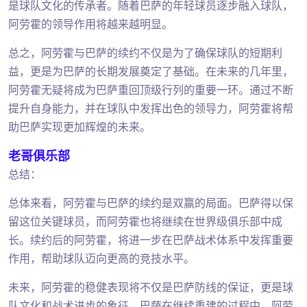
是球队文化的传承者。随着巴萨的年轻球员逐步融入球队，
阿劳霍的领导作用将越来越明显。
总之，阿劳霍与巴萨的续约不仅是为了确保球队的短期利
益，更是为巴萨的长期发展奠定了基础。在未来的几年里，
阿劳霍无疑将成为巴萨重回顶级行列的重要一环。通过不断
提升自身能力，并在球队中发挥出色的领导力，阿劳霍将帮
助巴萨实现更加辉煌的未来。
老哥俱乐部
总结：
总体来看，阿劳霍与巴萨的续约是双赢的局面。巴萨得以保
留这位关键球员，而阿劳霍也将继续在世界级俱乐部中成
长。续约后的阿劳霍，将进一步在巴萨战术体系中发挥重要
作用，帮助球队迈向更高的竞技水平。
未来，阿劳霍的稳健表现将不仅是巴萨防线的保证，更是球
队文化和战术进步的象征。巴萨在继续重建的过程中，阿劳