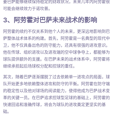
要巴萨能够继续保持稳定的财政状况，未来几年内阿劳霍很
可能会继续效力于诺坎普。
3、阿劳霍对巴萨未来战术的影响
阿劳霍的续约不仅关系到他个人的未来，更深远地影响到巴
萨整体战术体系的构建。首先，阿劳霍是一名典型的现代中
卫，他不仅具备出色的防守能力，还具有很强的进攻意识。
他在传球、组织进攻以及进攻端的空中球争夺上，都能够为
球队提供额外的支援。在巴萨未来的战术体系中，阿劳霍将
继续承担起后场球权分配和控球的重任。
其次，随着巴萨逐渐摆脱了过去依赖单一进攻点的局面，球
队开始更多地依赖整体进攻和防守的平衡。阿劳霍在防守端
的稳定性以及他对球场的阅读能力，使得他成为巴萨战术变
革的关键一员。在巴萨追求控球型足球的基础上，阿劳霍的
快速回追和准确传球，将会为球队的进攻奠定更坚实的基
础。