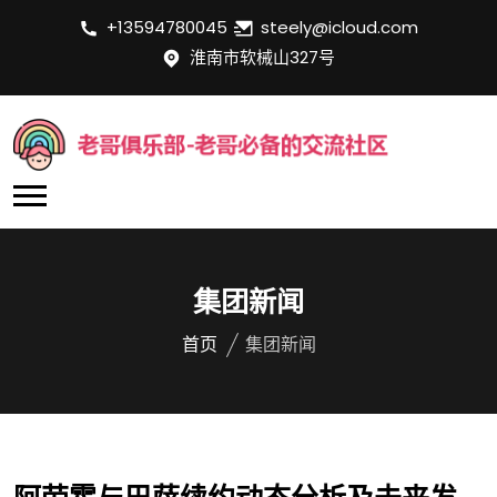
+13594780045
steely@icloud.com
淮南市软械山327号
集团新闻
首页
集团新闻