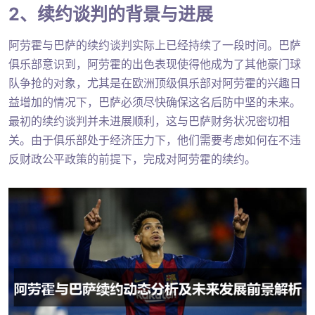
2、续约谈判的背景与进展
阿劳霍与巴萨的续约谈判实际上已经持续了一段时间。巴萨
俱乐部意识到，阿劳霍的出色表现使得他成为了其他豪门球
队争抢的对象，尤其是在欧洲顶级俱乐部对阿劳霍的兴趣日
益增加的情况下，巴萨必须尽快确保这名后防中坚的未来。
最初的续约谈判并未进展顺利，这与巴萨财务状况密切相
关。由于俱乐部处于经济压力下，他们需要考虑如何在不违
反财政公平政策的前提下，完成对阿劳霍的续约。