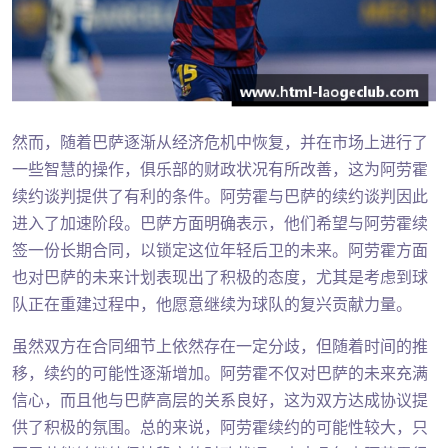
然而，随着巴萨逐渐从经济危机中恢复，并在市场上进行了
一些智慧的操作，俱乐部的财政状况有所改善，这为阿劳霍
续约谈判提供了有利的条件。阿劳霍与巴萨的续约谈判因此
进入了加速阶段。巴萨方面明确表示，他们希望与阿劳霍续
签一份长期合同，以锁定这位年轻后卫的未来。阿劳霍方面
也对巴萨的未来计划表现出了积极的态度，尤其是考虑到球
队正在重建过程中，他愿意继续为球队的复兴贡献力量。
虽然双方在合同细节上依然存在一定分歧，但随着时间的推
移，续约的可能性逐渐增加。阿劳霍不仅对巴萨的未来充满
信心，而且他与巴萨高层的关系良好，这为双方达成协议提
供了积极的氛围。总的来说，阿劳霍续约的可能性较大，只