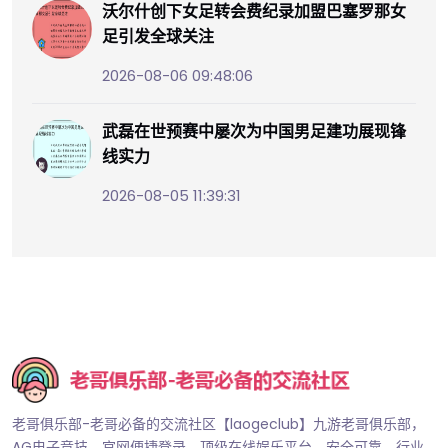
沃尔什创下女足转会费纪录加盟巴塞罗那女
足引发全球关注
2026-08-06 09:48:06
武磊在世预赛中屡次为中国男足建功展现锋
线实力
2026-08-05 11:39:31
老哥俱乐部-老哥必备的交流社区【laogeclub】九游老哥俱乐部，
AG电子竞技，官网便捷登录，顶级在线娱乐平台，安全可靠，行业