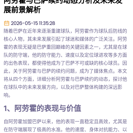
阿劳霍与巴萨续约动态分析及未来发
展前景解析
2026-05-15 11:35:28
随着巴萨在近年来逐渐重建球队，阿劳霍作为球队后防线的
核心人物，其未来发展引起了球迷和媒体的广泛关注。阿劳
霍的表现无疑是巴萨重回巅峰的关键因素之一，尤其是在球
队的防守端，他的防守能力、速度以及定位球进攻等多方面
的出色表现，都使得他成为了巴萨不可或缺的核心球员。因
此，关于阿劳霍与巴萨的续约问题，成为了媒体焦点。本文
将从四个方面，详细分析阿劳霍与巴萨续约的动态，探讨他
在球队中的未来发展方向，以及对巴萨整体构建的深远影
响。
1、阿劳霍的表现与价值
自阿劳霍加盟巴萨以来，他的表现一直稳定且高效，尤其是
在防守端展现了极高的水准。他的速度、身体对抗能力、以