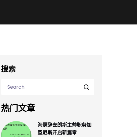
搜索
热门文章
海瑟辞去朗斯主帅职务加
盟尼斯开启新篇章