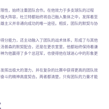
有限性，始终注重团队合作。在他效力于多支球队的过程
的强大阵容，杜兰特都始终将自己融入集体之中，发挥着至
英雄主义并非通向成功的唯一途径。相反，团队的默契与协
的得分能力，还主动融入了团队的战术体系，形成了与其他
、汤普森的默契配合，还是在更衣室里，他都始终保持着谦
精神为他赢得了多个总冠军，也使得他在球迷心中的形象更
够发挥出极大的潜力，并在复杂的比赛中获得更高的团队效
同奋斗的精神高度契合。两者都清楚，只有团队的力量才能
求