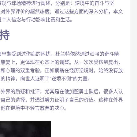
值观与球场精神进行阐述，分别是：逆境中的奋斗与坚
及对外界评价的超然态度。通过这些方面的深入分析，本文
过个人信念与行动影响比赛和生活。
持
管早期受到过伤病的困扰，杜兰特依然通过顽强的奋斗精
的康复上，更体现在心态上的调整。从一次次受伤到复出，
体和心理的双重考验。正如蔡翁在经历逆境时，始终没有放
的精神，向世人证明了“逆境不倒”的力量。
自外界的质疑和批评，尤其是在他加盟勇士队后，很多人认
信自己的选择，并通过努力证明了自己的价值。这种在外界
了他在逆境中不轻言放弃的决心。