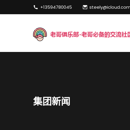
+13594780045
steely@icloud.co
集团新闻