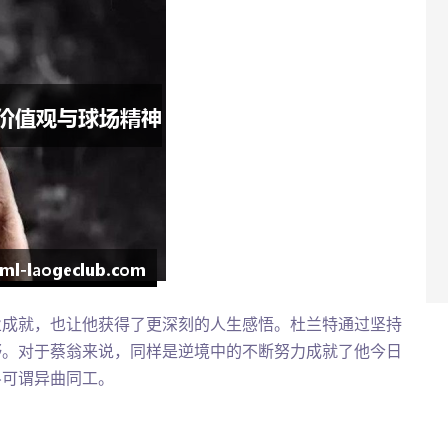
业成就，也让他获得了更深刻的人生感悟。杜兰特通过坚持
野。对于蔡翁来说，同样是逆境中的不断努力成就了他今日
斗可谓异曲同工。