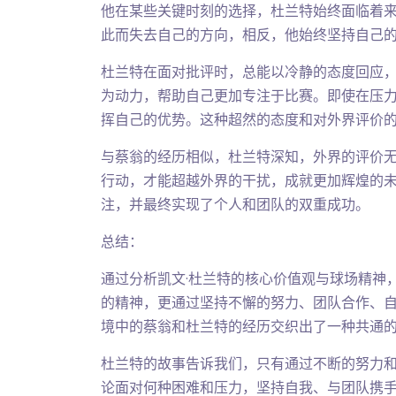
他在某些关键时刻的选择，杜兰特始终面临着
此而失去自己的方向，相反，他始终坚持自己
杜兰特在面对批评时，总能以冷静的态度回应
为动力，帮助自己更加专注于比赛。即使在压
挥自己的优势。这种超然的态度和对外界评价
与蔡翁的经历相似，杜兰特深知，外界的评价
行动，才能超越外界的干扰，成就更加辉煌的
注，并最终实现了个人和团队的双重成功。
总结：
通过分析凯文·杜兰特的核心价值观与球场精神
的精神，更通过坚持不懈的努力、团队合作、
境中的蔡翁和杜兰特的经历交织出了一种共通
杜兰特的故事告诉我们，只有通过不断的努力
论面对何种困难和压力，坚持自我、与团队携