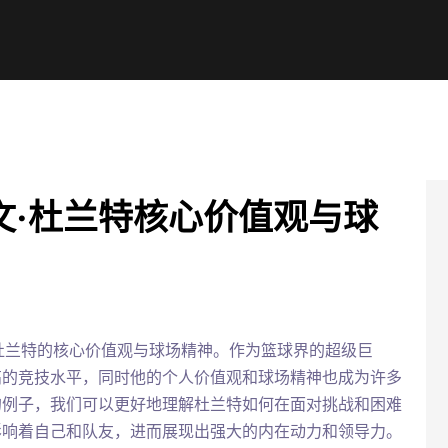
文·杜兰特核心价值观与球
杜兰特的核心价值观与球场精神。作为篮球界的超级巨
高的竞技水平，同时他的个人价值观和球场精神也成为许多
的例子，我们可以更好地理解杜兰特如何在面对挑战和困难
影响着自己和队友，进而展现出强大的内在动力和领导力。